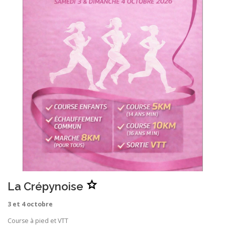
.
A
La Crépynoise
j
o
u
3 et 4 octobre
t
e
r
Course à pied et VTT
L