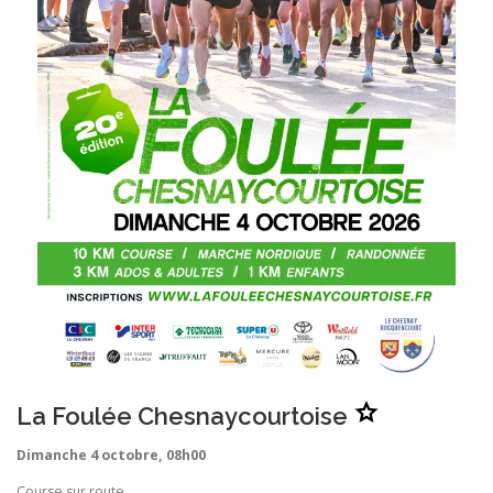
r
i
s
.
A
La Foulée Chesnaycourtoise
j
o
u
Dimanche 4 octobre, 08h00
t
e
r
Course sur route