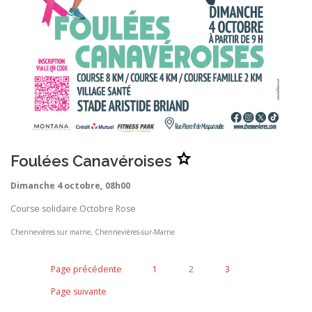
A
Foulées Canavéroises
j
o
u
Dimanche 4 octobre, 08h00
t
e
r
Course solidaire Octobre Rose
F
o
u
Chennevières sur marne, Chennevières-sur-Marne
l
é
e
s
Page précédente
1
2
3
C
a
n
Page suivante
a
v
é