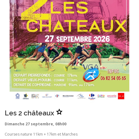
v
o
r
i
s
.
A
Les 2 châteaux
j
o
u
Dimanche 27 septembre, 08h00
t
e
r
Courses nature 11km + 17km et Marches
L