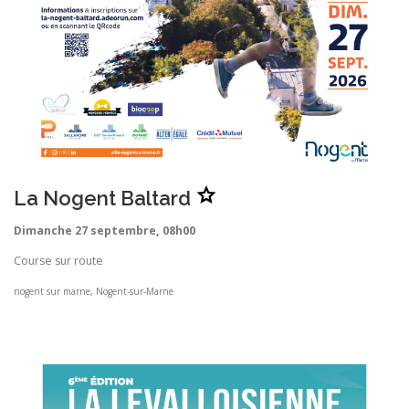
A
La Nogent Baltard
j
o
u
Dimanche 27 septembre, 08h00
t
e
r
Course sur route
L
a
N
nogent sur marne, Nogent-sur-Marne
o
g
e
n
t
B
a
l
t
a
r