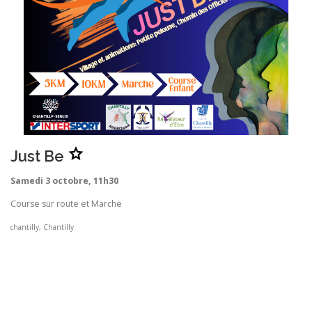
A
Just Be
j
o
u
Samedi 3 octobre, 11h30
t
e
r
Course sur route et Marche
J
u
s
chantilly, Chantilly
t
B
e
a
u
x
f
a
v
o