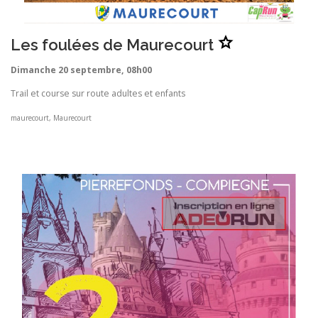
A
Les foulées de Maurecourt
j
o
u
Dimanche 20 septembre, 08h00
t
e
r
Trail et course sur route adultes et enfants
L
e
s
maurecourt, Maurecourt
f
o
u
l
é
e
s
d
e
M
a
u
r
e
c
o
u
r
t
a
u
x
f
a