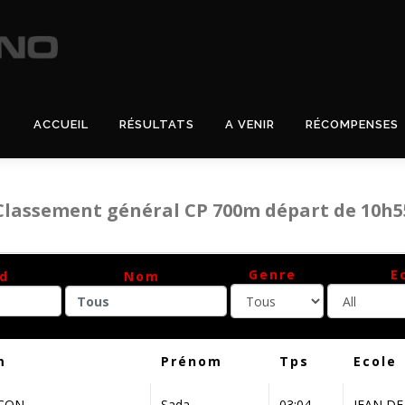
ACCUEIL
RÉSULTATS
A VENIR
RÉCOMPENSES
Classement général CP 700m départ de 10h5
Genre
E
d
Nom
Tous
All
Tous
m
Prénom
Tps
Ecole
CON
Sada
03:04
JEAN DE