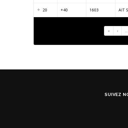
20
+40
1603
AIT 
«
‹
...
SUIVEZ N