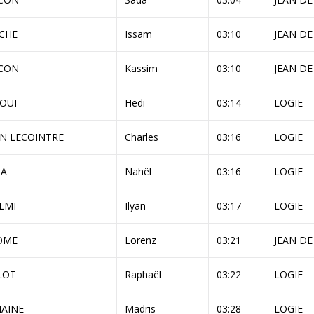
ECHE
Issam
03:10
JEAN DE
CON
Kassim
03:10
JEAN DE
OUI
Hedi
03:14
LOGIE
AN LECOINTRE
Charles
03:16
LOGIE
BA
Nahël
03:16
LOGIE
LMI
Ilyan
03:17
LOGIE
OME
Lorenz
03:21
JEAN DE
LOT
Raphaël
03:22
LOGIE
HAINE
Madris
03:28
LOGIE