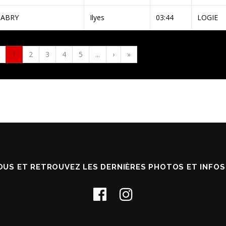
SABRY
Ilyes
03:44
LOGIE
1
2
3
4
5
...
›
»
OUS ET RETROUVEZ LES DERNIÈRES PHOTOS ET INFO