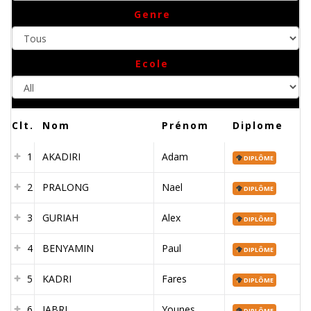
Tous
Genre
All
Ecole
Clt.
Nom
Prénom
Diplome
1
AKADIRI
Adam
DIPLÔME
2
PRALONG
Nael
DIPLÔME
3
GURIAH
Alex
DIPLÔME
4
BENYAMIN
Paul
DIPLÔME
5
KADRI
Fares
DIPLÔME
6
JABRI
Younes
DIPLÔME