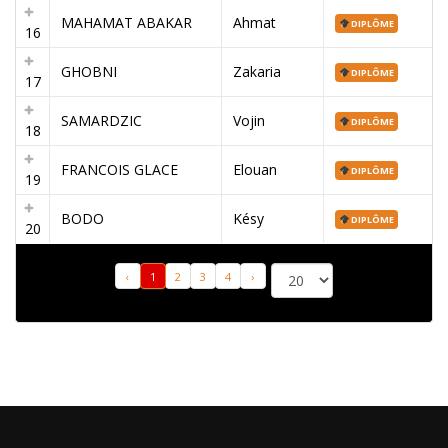
MAHAMAT ABAKAR
Ahmat
DIPLÔME
16
GHOBNI
Zakaria
DIPLÔME
17
SAMARDZIC
Vojin
DIPLÔME
18
FRANCOIS GLACE
Elouan
DIPLÔME
19
BODO
Késy
DIPLÔME
20
‹
1
2
3
4
›