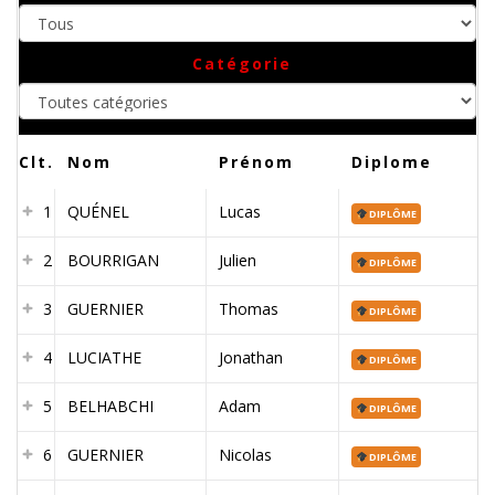
Toutes
Catégorie
catégories
Clt.
Nom
Prénom
Diplome
1
QUÉNEL
Lucas
DIPLÔME
2
BOURRIGAN
Julien
DIPLÔME
3
GUERNIER
Thomas
DIPLÔME
4
LUCIATHE
Jonathan
DIPLÔME
5
BELHABCHI
Adam
DIPLÔME
6
GUERNIER
Nicolas
DIPLÔME