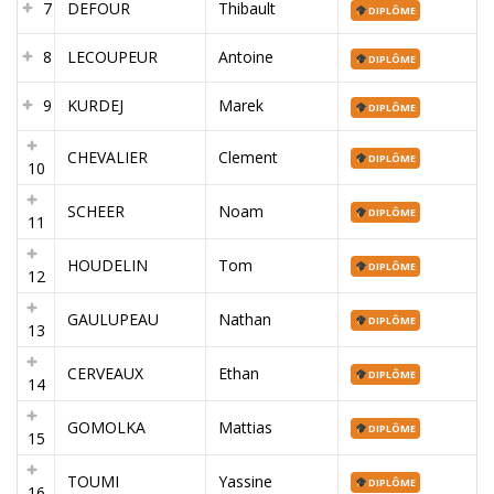
7
DEFOUR
Thibault
DIPLÔME
8
LECOUPEUR
Antoine
DIPLÔME
9
KURDEJ
Marek
DIPLÔME
CHEVALIER
Clement
DIPLÔME
10
SCHEER
Noam
DIPLÔME
11
HOUDELIN
Tom
DIPLÔME
12
GAULUPEAU
Nathan
DIPLÔME
13
CERVEAUX
Ethan
DIPLÔME
14
GOMOLKA
Mattias
DIPLÔME
15
TOUMI
Yassine
DIPLÔME
16