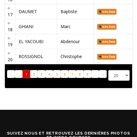
DAUMET
Baptiste
DIPLÔME
17
GHIANI
Marc
DIPLÔME
18
EL YACOUBI
Abdenour
DIPLÔME
19
ROSSIGNOL
Christophe
DIPLÔME
20
‹
...
1
2
3
4
5
6
7
8
9
...
›
SUIVEZ NOUS ET RETROUVEZ LES DERNIÈRES PHOTOS