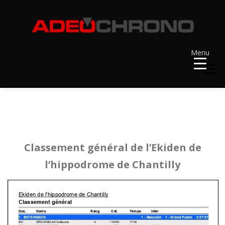
Aller
au
contenu
Menu
Menu
ACCUEIL
RÉSULTATS
A VENIR
RÉCOMPENSES
Classement général de l’Ekiden de
DOSSARDS
l’hippodrome de Chantilly
CONTACT ET LIENS UTILES