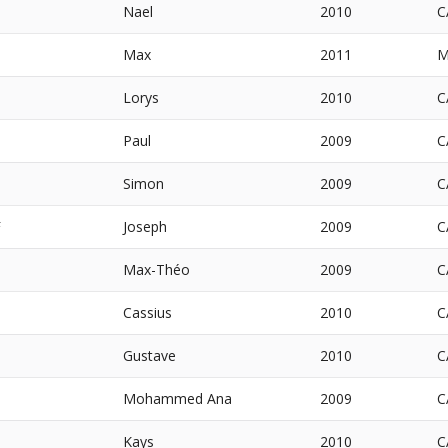
Nael
2010
C
Max
2011
M
Lorys
2010
C
Paul
2009
C
Simon
2009
C
F
Joseph
2009
C
Max-Théo
2009
C
Cassius
2010
C
Gustave
2010
C
Mohammed Ana
2009
C
Kays
2010
C