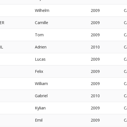
Wilhelm
2009
C
ER
Camille
2009
C
Tom
2009
C
IL
Adrien
2010
C
Lucas
2009
C
Felix
2009
C
William
2009
C
Gabriel
2010
C
Kylian
2009
C
Emil
2009
C