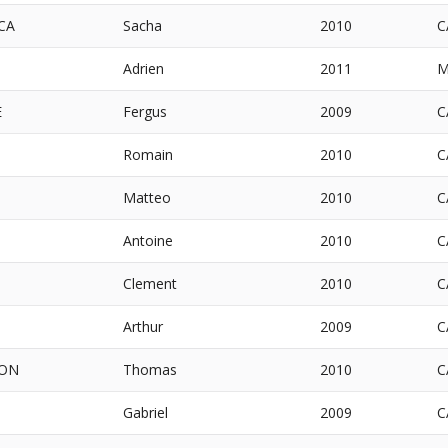
CA
Sacha
2010
C
Adrien
2011
M
E
Fergus
2009
C
Romain
2010
C
Matteo
2010
C
Antoine
2010
C
Clement
2010
C
Arthur
2009
C
LON
Thomas
2010
C
Gabriel
2009
C