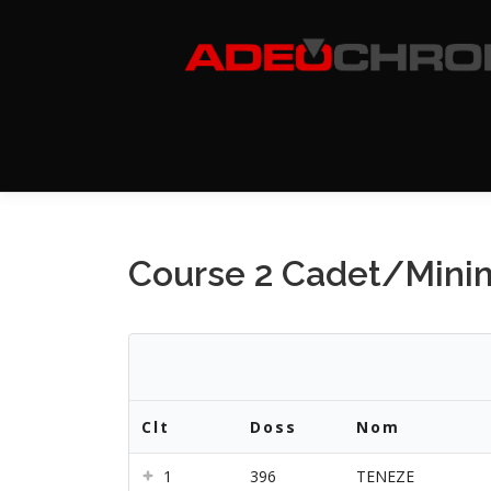
Aller
au
contenu
Course 2 Cadet/Mini
Clt
Doss
Nom
1
396
TENEZE