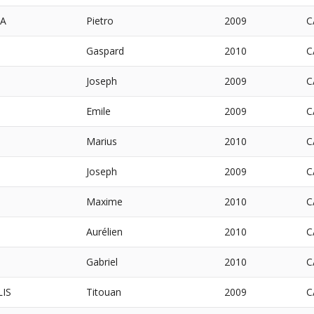
NA
Pietro
2009
C
Gaspard
2010
C
Joseph
2009
C
Emile
2009
C
Marius
2010
C
Joseph
2009
C
Maxime
2010
C
Aurélien
2010
C
Gabriel
2010
C
IS
Titouan
2009
C