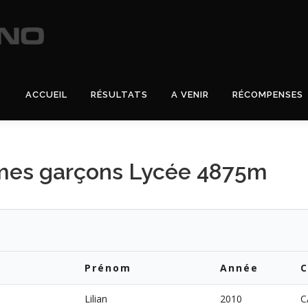
ACCUEIL
RÉSULTATS
A VENIR
RÉCOMPENSES
mes garçons Lycée 4875m
Prénom
Année
C
Lilian
2010
C