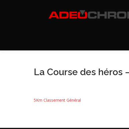
Aller
au
contenu
La Course des héros 
5Km Classement Général