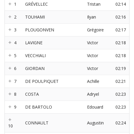
1
GRÉVELLEC
Tristan
02:14
2
TOUHAMI
Ilyan
02:16
3
PLOUGONVEN
Grégoire
02:17
4
LAVIGNE
Victor
02:18
5
VECCHIALI
Victor
02:18
6
GIORDAN
Victor
02:19
7
DE POULPIQUET
Achille
02:21
8
COSTA
Adryel
02:23
9
DE BARTOLO
Edouard
02:23
CONNAULT
Augustin
02:24
10