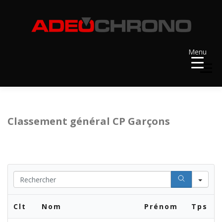
Aller
au
contenu
Menu
Menu
ACCUEIL
RÉSULTATS
A VENIR
Classement général CP Garçons
RÉCOMPENSES
DOSSARDS
Se
CONTACT ET LIENS UTILES
Clt
Nom
Prénom
Tps