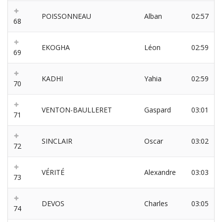
POISSONNEAU
Alban
02:57
68
EKOGHA
Léon
02:59
69
KADHI
Yahia
02:59
70
VENTON-BAULLERET
Gaspard
03:01
71
SINCLAIR
Oscar
03:02
72
VÉRITÉ
Alexandre
03:03
73
DEVOS
Charles
03:05
74