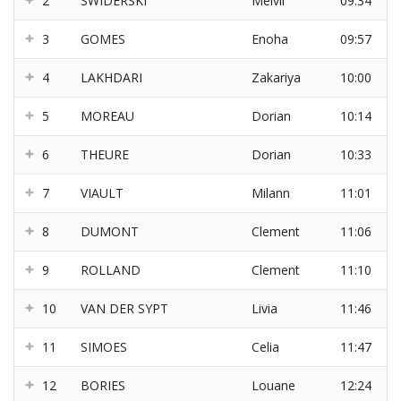
2
SWIDERSKI
Melvil
09:34
3
GOMES
Enoha
09:57
4
LAKHDARI
Zakariya
10:00
5
MOREAU
Dorian
10:14
6
THEURE
Dorian
10:33
7
VIAULT
Milann
11:01
8
DUMONT
Clement
11:06
9
ROLLAND
Clement
11:10
10
VAN DER SYPT
Livia
11:46
11
SIMOES
Celia
11:47
12
BORIES
Louane
12:24