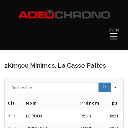
Aller
au
contenu
Menu
Menu
ACCUEIL
RÉSULTATS
A VENIR
2Km500 Minimes. La Casse Pattes
RÉCOMPENSES
DOSSARDS
Se
Clt
Nom
Prénom
Tps
CONTACT ET LIENS UTILES
1
LE ROUX
Robin
08:31