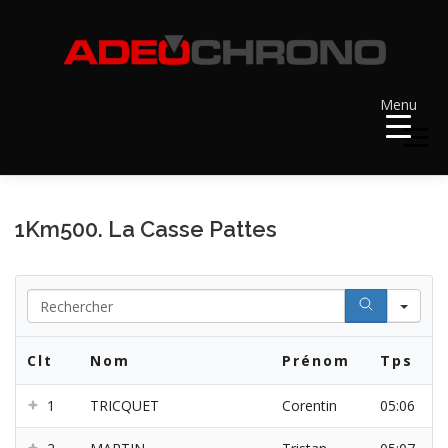
Aller
au
contenu
Menu
Menu
ACCUEIL
RÉSULTATS
A VENIR
1Km500. La Casse Pattes
RÉCOMPENSES
DOSSARDS
Se
Clt
Nom
Prénom
Tps
CONTACT ET LIENS UTILES
1
TRICQUET
Corentin
05:06