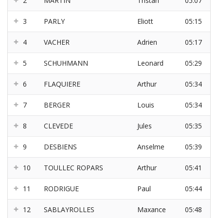
2
MARTIN
Tristan
05:07
3
PARLY
Eliott
05:15
4
VACHER
Adrien
05:17
5
SCHUHMANN
Leonard
05:29
6
FLAQUIERE
Arthur
05:34
7
BERGER
Louis
05:34
8
CLEVEDE
Jules
05:35
9
DESBIENS
Anselme
05:39
10
TOULLEC ROPARS
Arthur
05:41
11
RODRIGUE
Paul
05:44
12
SABLAYROLLES
Maxance
05:48