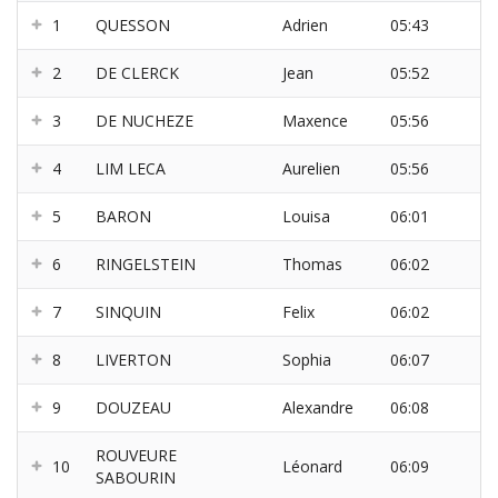
1
QUESSON
Adrien
05:43
2
DE CLERCK
Jean
05:52
3
DE NUCHEZE
Maxence
05:56
4
LIM LECA
Aurelien
05:56
5
BARON
Louisa
06:01
6
RINGELSTEIN
Thomas
06:02
7
SINQUIN
Felix
06:02
8
LIVERTON
Sophia
06:07
9
DOUZEAU
Alexandre
06:08
ROUVEURE
10
Léonard
06:09
SABOURIN