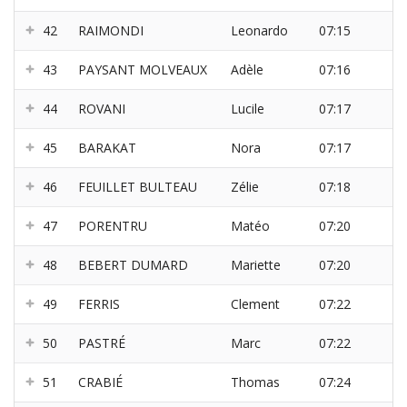
42
RAIMONDI
Leonardo
07:15
43
PAYSANT MOLVEAUX
Adèle
07:16
44
ROVANI
Lucile
07:17
45
BARAKAT
Nora
07:17
46
FEUILLET BULTEAU
Zélie
07:18
47
PORENTRU
Matéo
07:20
48
BEBERT DUMARD
Mariette
07:20
49
FERRIS
Clement
07:22
50
PASTRÉ
Marc
07:22
51
CRABIÉ
Thomas
07:24