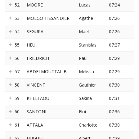
52
MOORE
Lucas
07:24
53
MOLGO TISSANDIER
Agathe
07:26
54
SEGURA
Maël
07:26
55
HEU
Stanislas
07:27
56
FRIEDRICH
Paul
07:29
57
ABDELMOUTTALIB
Melissa
07:29
58
VINCENT
Gauthier
07:30
59
KHELFAOUI
Sakina
07:31
60
SANTONI
Eloi
07:36
61
ATTALA
Charlotte
07:38
62
HUGUET
Albert
07:39