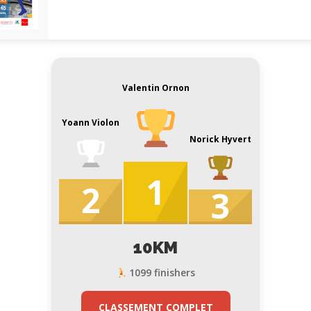
Valentin Ornon
Yoann Violon
Norick Hyvert
1
2
3
10KM
1099 finishers
CLASSEMENT COMPLET