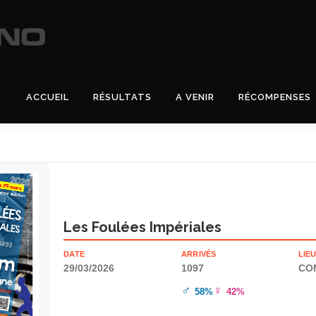
ACCUEIL
RÉSULTATS
A VENIR
RÉCOMPENSES
Les Foulées Impériales
DATE
ARRIVÉS
LIE
29/03/2026
1097
CO
♂
♀
58%
42%