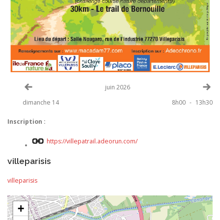
Voir le mois précédent
Vo
juin 2026
dimanche 14
8h00
-
13h30
Inscription :
https://villepatrail.adeorun.com/
villeparisis
villeparisis
+