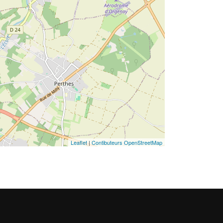
Leaflet
|
Contibuteurs OpenStreetMap