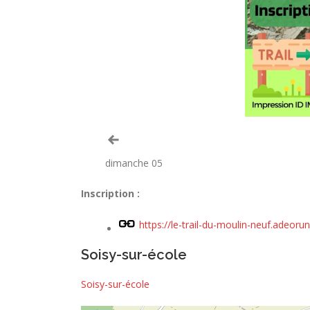
Voir le mois précédent
dimanche 05
Inscription :
https://le-trail-du-moulin-neuf.adeoru
Soisy-sur-école
Soisy-sur-école