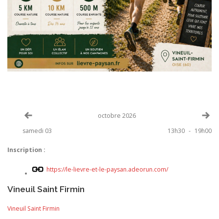
Voir le mois précédent
Vo
octobre 2026
samedi 03
13h30
-
19h00
Inscription :
https://le-lievre-et-le-paysan.adeorun.com/
Vineuil Saint Firmin
Vineuil Saint Firmin