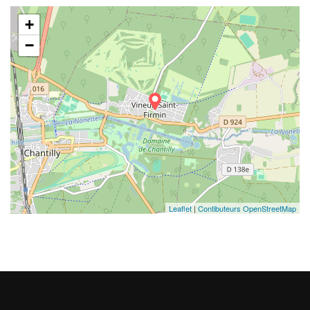
+
−
Leaflet
|
Contibuteurs OpenStreetMap