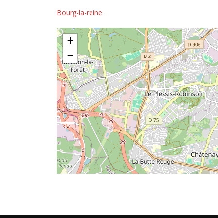
Bourg-la-reine
+
−