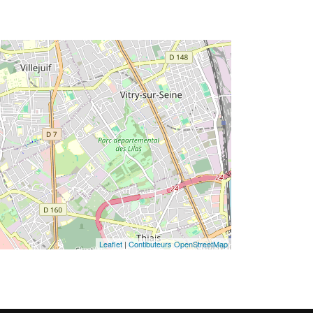
Leaflet
|
Contibuteurs OpenStreetMap