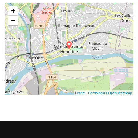
+
−
Leaflet
|
Contibuteurs OpenStreetMap