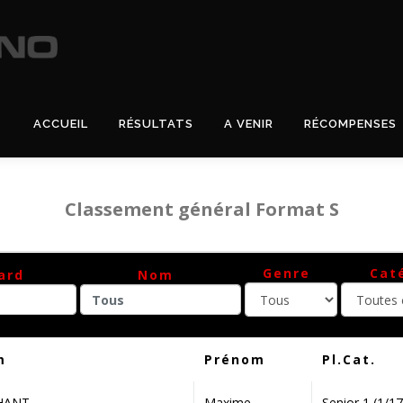
ACCUEIL
RÉSULTATS
A VENIR
RÉCOMPENSES
Classement général Format S
Toutes
Genre
Cat
ard
Nom
Tous
Tous
catégories
m
Prénom
Pl.Cat.
HANT
Maxime
Senior 1 (1/17