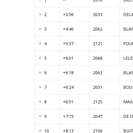
2
+3:56
2033
DEL
3
+4:40
2062
BLA
4
+5:37
2121
FOU
5
+6:01
2068
LEL
6
+6:18
2063
BLA
7
+6:24
2031
BOU
8
+6:51
2125
MAI
9
+7:15
2047
DE O
10
+8:13
2106
BOI