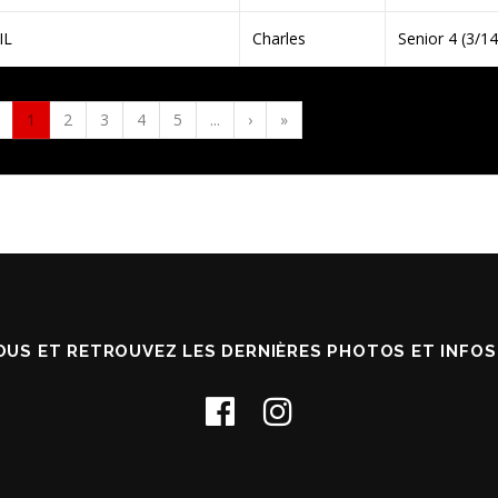
IL
Charles
Senior 4 (3/14
1
2
3
4
5
...
›
»
OUS ET RETROUVEZ LES DERNIÈRES PHOTOS ET INFO