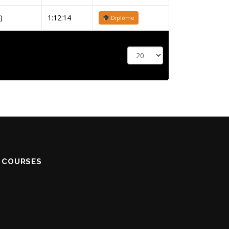
)
1:12:14
Diplôme
S COURSES