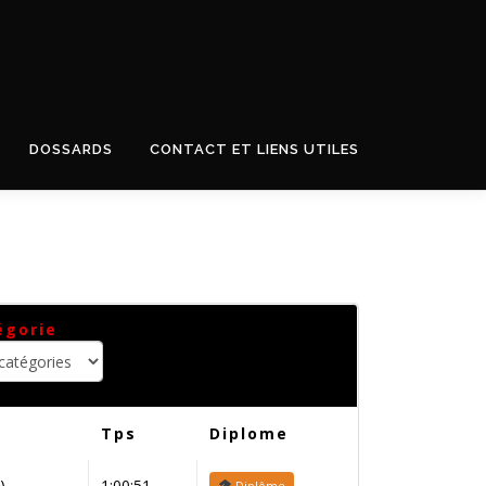
DOSSARDS
CONTACT ET LIENS UTILES
égorie
Tps
Diplome
)
1:00:51
Diplôme