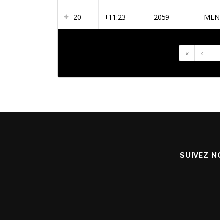
20
+11:23
2059
MEN
«
‹
...
SUIVEZ N