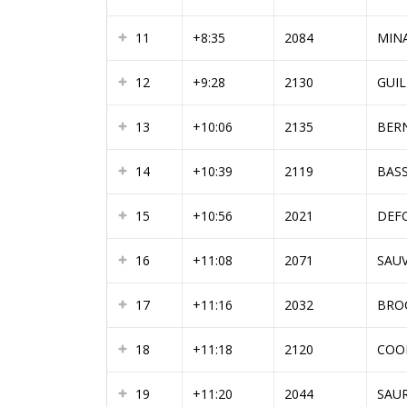
11
+8:35
2084
MIN
12
+9:28
2130
GUI
13
+10:06
2135
BER
14
+10:39
2119
BAS
15
+10:56
2021
DEF
16
+11:08
2071
SAU
17
+11:16
2032
BRO
18
+11:18
2120
COO
19
+11:20
2044
SAUR