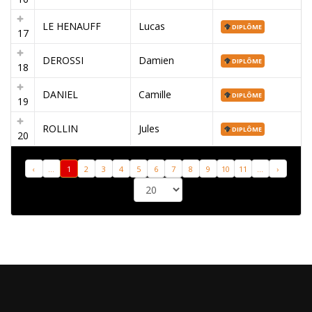
LE HENAUFF
Lucas
DIPLÔME
17
DEROSSI
Damien
DIPLÔME
18
DANIEL
Camille
DIPLÔME
19
ROLLIN
Jules
DIPLÔME
20
‹
...
1
2
3
4
5
6
7
8
9
10
11
...
›