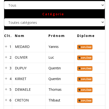
Toutes
Catégorie
catégories
Clt.
Nom
Prénom
Diplome
1
MEDARD
Yannis
DIPLÔME
2
OLIVIER
Luc
DIPLÔME
3
DUPUY
Quentin
DIPLÔME
4
KIRKET
Quentin
DIPLÔME
5
DEWAELE
Thomas
DIPLÔME
6
CRETON
Thibaut
DIPLÔME