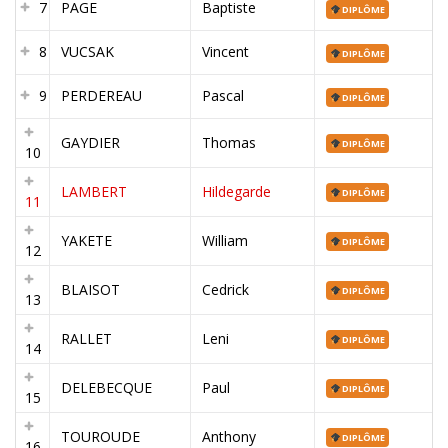
7
PAGE
Baptiste
DIPLÔME
8
VUCSAK
Vincent
DIPLÔME
9
PERDEREAU
Pascal
DIPLÔME
GAYDIER
Thomas
DIPLÔME
10
LAMBERT
Hildegarde
DIPLÔME
11
YAKETE
William
DIPLÔME
12
BLAISOT
Cedrick
DIPLÔME
13
RALLET
Leni
DIPLÔME
14
DELEBECQUE
Paul
DIPLÔME
15
TOUROUDE
Anthony
DIPLÔME
16