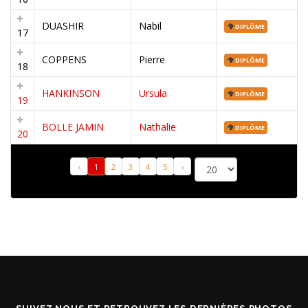
DUASHIR
Nabil
DIPLÔME
17
COPPENS
Pierre
DIPLÔME
18
HANKINSON
Ursula
DIPLÔME
19
BOLLE JAMIN
Nathalie
DIPLÔME
20
‹
1
2
3
4
5
›