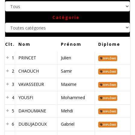
Toutes
Catégorie
catégories
Clt.
Nom
Prénom
Diplome
1
PRINCET
Julien
DIPLÔME
2
CHAOUCH
Samir
DIPLÔME
3
VAVASSEEUR
Maxime
DIPLÔME
4
YOUSFI
Mohammed
DIPLÔME
5
DAHOUMANE
Mehdi
DIPLÔME
6
DUBUJADOUX
Gabriel
DIPLÔME