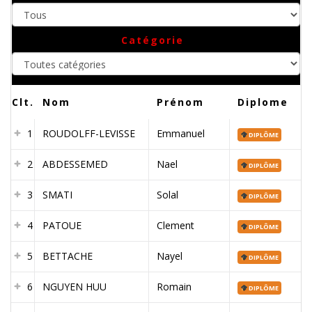
Toutes
Catégorie
catégories
Clt.
Nom
Prénom
Diplome
1
ROUDOLFF-LEVISSE
Emmanuel
DIPLÔME
2
ABDESSEMED
Nael
DIPLÔME
3
SMATI
Solal
DIPLÔME
4
PATOUE
Clement
DIPLÔME
5
BETTACHE
Nayel
DIPLÔME
6
NGUYEN HUU
Romain
DIPLÔME