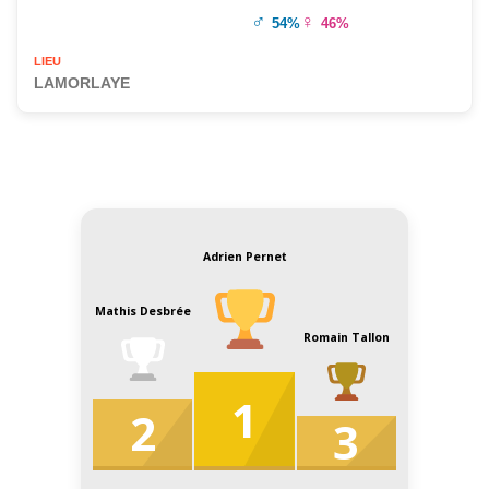
♂
♀
54%
46%
LIEU
LAMORLAYE
Adrien Pernet
Mathis Desbrée
Romain Tallon
1
2
3