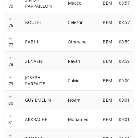
Macéo
BEM
08:57
75
PARPAILLON
BOULET
Célestin
BEM
08:57
76
RABHI
Othmane
BEM
08:59
77
ZENASNI
Rayan
BEM
08:59
78
JOSEPH-
Calvin
BEM
09:00
79
PARFAITE
GUY EMELIN
Noam
BEM
09:01
80
AKKRACHE
Mohamed
BEM
09:01
81