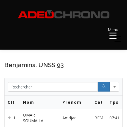
Aller
au
contenu
Menu
Menu
ACCUEIL
RÉSULTATS
A VENIR
Benjamins. UNSS 93
RÉCOMPENSES
DOSSARDS
Se
Clt
Nom
Prénom
Cat
Tps
CONTACT ET LIENS UTILES
OMAR
1
Amdjad
BEM
07:41
SOUMAILA