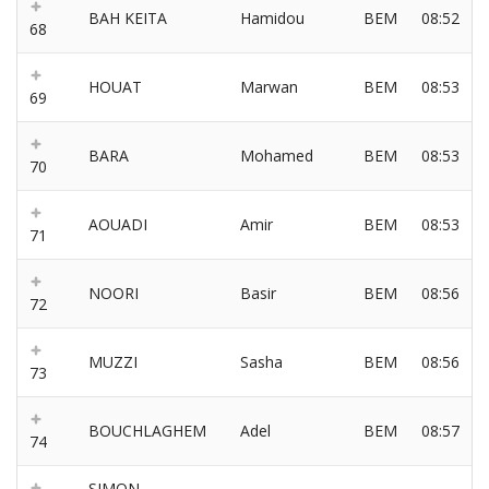
BAH KEITA
Hamidou
BEM
08:52
68
HOUAT
Marwan
BEM
08:53
69
BARA
Mohamed
BEM
08:53
70
AOUADI
Amir
BEM
08:53
71
NOORI
Basir
BEM
08:56
72
MUZZI
Sasha
BEM
08:56
73
BOUCHLAGHEM
Adel
BEM
08:57
74
SIMON