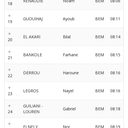
RENAUDIE
Noam
BEM
08:06
18
GUOUIHAJ
Ayoub
BEM
08:11
19
EL AKARI
Bilal
BEM
08:14
20
BANKOLE
Farhane
BEM
08:15
21
DERROU
Haroune
BEM
08:16
22
LEGROS
Nayel
BEM
08:16
23
GUILIANI -
Gabriel
BEM
08:18
24
LOUREN
ELNELY
Nor
BEM
08:19