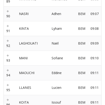
89
NASRI
Adhen
BEM
09:07
90
KINTA
Lyham
BEM
09:08
91
LAGHOUATI
Naël
BEM
09:09
92
MANI
Sofiane
BEM
09:10
93
MAOUCHI
Eddine
BEM
09:11
94
LLANES
Lucien
BEM
09:11
95
KOITA
Issouf
BEM
09:11
96