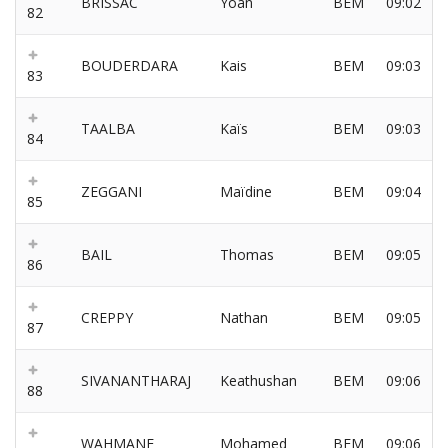
BRISSAC
Yoan
BEM
09:02
82
BOUDERDARA
Kais
BEM
09:03
83
TAALBA
Kaïs
BEM
09:03
84
ZEGGANI
Maïdine
BEM
09:04
85
BAIL
Thomas
BEM
09:05
86
CREPPY
Nathan
BEM
09:05
87
SIVANANTHARAJ
Keathushan
BEM
09:06
88
WAHMANE
Mohamed
BEM
09:06