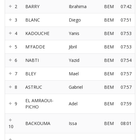
2
BARRY
Ibrahima
BEM
07:42
3
BLANC
Diego
BEM
07:51
4
KADOUCHE
Yanis
BEM
07:53
5
M'FADDE
Jibril
BEM
07:53
6
NABTI
Yazid
BEM
07:54
7
BLEY
Mael
BEM
07:57
8
ASTRUC
Gabriel
BEM
07:57
EL AMRAOUI-
9
Adel
BEM
07:59
PICHO
BACKOUMA
Issa
BEM
08:01
10