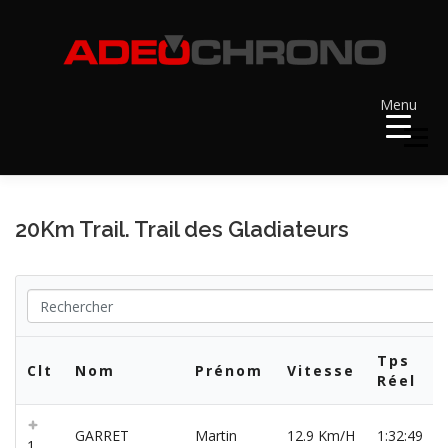
Aller
au
contenu
Menu
Menu
ACCUEIL
RÉSULTATS
A VENIR
20Km Trail. Trail des Gladiateurs
RÉCOMPENSES
DOSSARDS
Tps
CONTACT ET LIENS UTILES
Clt
Nom
Prénom
Vitesse
Réel
GARRET
Martin
12.9 Km/H
1:32:49
1