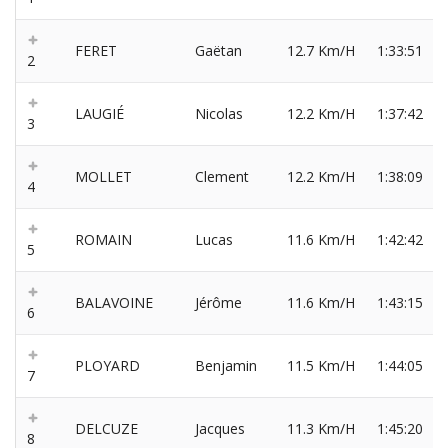
FERET
Gaëtan
12.7 Km/H
1:33:51
2
LAUGIÉ
Nicolas
12.2 Km/H
1:37:42
3
MOLLET
Clement
12.2 Km/H
1:38:09
4
ROMAIN
Lucas
11.6 Km/H
1:42:42
5
BALAVOINE
Jérôme
11.6 Km/H
1:43:15
6
PLOYARD
Benjamin
11.5 Km/H
1:44:05
7
DELCUZE
Jacques
11.3 Km/H
1:45:20
8