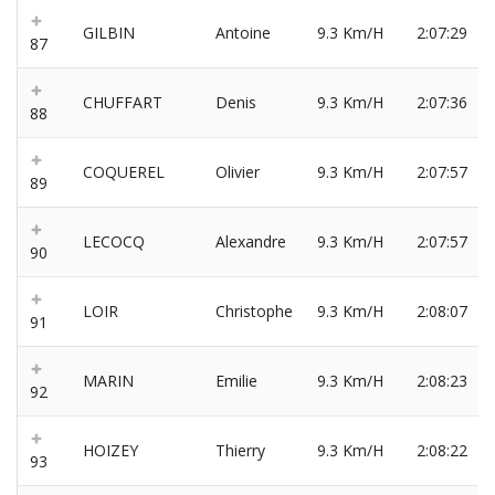
GILBIN
Antoine
9.3 Km/H
2:07:29
87
CHUFFART
Denis
9.3 Km/H
2:07:36
88
COQUEREL
Olivier
9.3 Km/H
2:07:57
89
LECOCQ
Alexandre
9.3 Km/H
2:07:57
90
LOIR
Christophe
9.3 Km/H
2:08:07
91
MARIN
Emilie
9.3 Km/H
2:08:23
92
HOIZEY
Thierry
9.3 Km/H
2:08:22
93