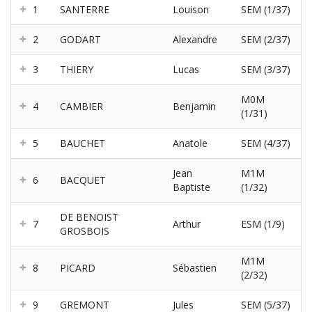
1
SANTERRE
Louison
SEM (1/37)
2
GODART
Alexandre
SEM (2/37)
3
THIERY
Lucas
SEM (3/37)
M0M
4
CAMBIER
Benjamin
(1/31)
5
BAUCHET
Anatole
SEM (4/37)
Jean
M1M
6
BACQUET
Baptiste
(1/32)
DE BENOIST
7
Arthur
ESM (1/9)
GROSBOIS
M1M
8
PICARD
Sébastien
(2/32)
9
GREMONT
Jules
SEM (5/37)