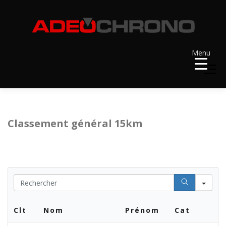
Aller
au
contenu
Menu
Menu
ACCUEIL
RÉSULTATS
A VENIR
Classement général 15km
RÉCOMPENSES
DOSSARDS
Se
CONTACT ET LIENS UTILES
Clt
Nom
Prénom
Cat