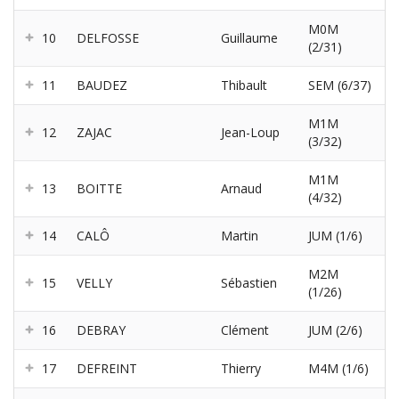
M0M
10
DELFOSSE
Guillaume
(2/31)
11
BAUDEZ
Thibault
SEM (6/37)
M1M
12
ZAJAC
Jean-Loup
(3/32)
M1M
13
BOITTE
Arnaud
(4/32)
14
CALÔ
Martin
JUM (1/6)
M2M
15
VELLY
Sébastien
(1/26)
16
DEBRAY
Clément
JUM (2/6)
17
DEFREINT
Thierry
M4M (1/6)