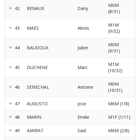
M0M
42
RENAUX
Dany
(8/31)
M1M
43
MAES
Alexis
(9/32)
M0M
44
BAUDOUX
Julien
(9/31)
M1M
45
DUCHENE
Marc
(10/32)
M0M
46
SENECHAL
Antoine
(10/31)
47
AUGUSTO
Jose
M6M (1/8)
48
MARIN
Emilie
M1F (1/11)
49
AMIRAT
Said
M6M (2/8)