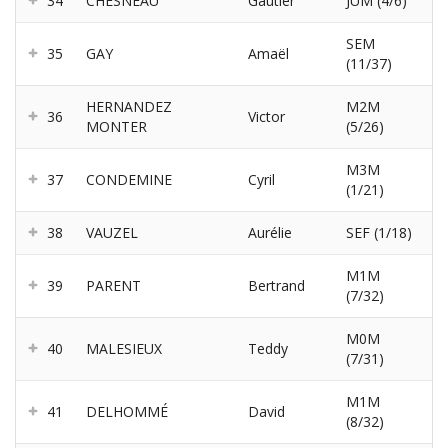
34
CHESNEAU
Gautier
JUM (4/6)
SEM
35
GAY
Amaël
(11/37)
HERNANDEZ
M2M
36
Victor
MONTER
(5/26)
M3M
37
CONDEMINE
Cyril
(1/21)
38
VAUZEL
Aurélie
SEF (1/18)
M1M
39
PARENT
Bertrand
(7/32)
M0M
40
MALESIEUX
Teddy
(7/31)
M1M
41
DELHOMMÉ
David
(8/32)