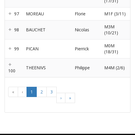
(17/31)
97
MOREAU
Florie
M1F (3/11)
M3M
98
BAUCHET
Nicolas
(10/21)
M0M
99
PICAN
Pierrick
(18/31)
THEENIVS
Philippe
M4M (2/6)
100
«
‹
1
2
3
›
»