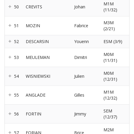
M1M
50
CREVITS
Johan
(11/32)
M3M
51
MOZIN
Fabrice
(2/21)
52
DESCARSIN
Youenn
ESM (3/9)
M0M
53
MEULEMAN
Dimitri
(11/31)
M0M
54
WISNIEWSKI
Julien
(12/31)
M1M
55
ANGLADE
Gilles
(12/32)
SEM
56
FORTIN
Jimmy
(12/37)
M2M
57
FORJAN
Brice