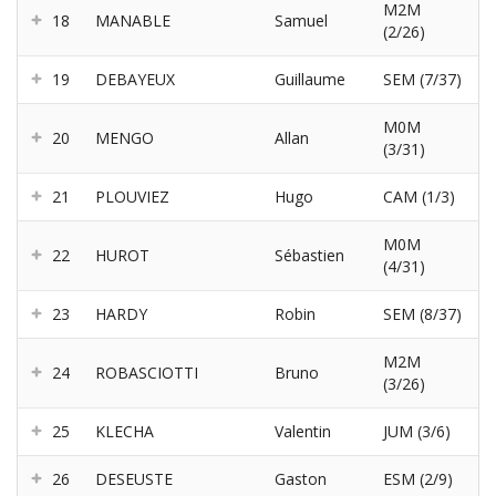
M2M
18
MANABLE
Samuel
(2/26)
19
DEBAYEUX
Guillaume
SEM (7/37)
M0M
20
MENGO
Allan
(3/31)
21
PLOUVIEZ
Hugo
CAM (1/3)
M0M
22
HUROT
Sébastien
(4/31)
23
HARDY
Robin
SEM (8/37)
M2M
24
ROBASCIOTTI
Bruno
(3/26)
25
KLECHA
Valentin
JUM (3/6)
26
DESEUSTE
Gaston
ESM (2/9)