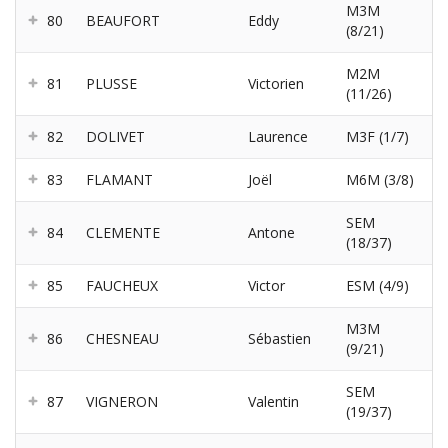
M3M
80
BEAUFORT
Eddy
(8/21)
M2M
81
PLUSSE
Victorien
(11/26)
82
DOLIVET
Laurence
M3F (1/7)
83
FLAMANT
Joël
M6M (3/8)
SEM
84
CLEMENTE
Antone
(18/37)
85
FAUCHEUX
Victor
ESM (4/9)
M3M
86
CHESNEAU
Sébastien
(9/21)
SEM
87
VIGNERON
Valentin
(19/37)