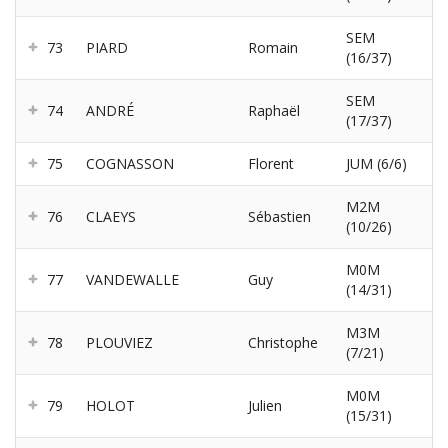
SEM
73
PIARD
Romain
(16/37)
SEM
74
ANDRÉ
Raphaël
(17/37)
75
COGNASSON
Florent
JUM (6/6)
M2M
76
CLAEYS
Sébastien
(10/26)
M0M
77
VANDEWALLE
Guy
(14/31)
M3M
78
PLOUVIEZ
Christophe
(7/21)
M0M
79
HOLOT
Julien
(15/31)