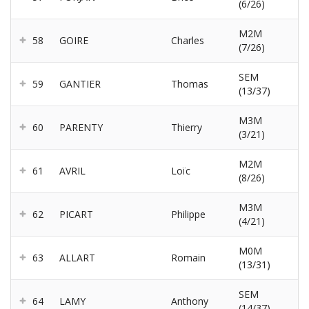
(6/26)
M2M
58
GOIRE
Charles
(7/26)
SEM
59
GANTIER
Thomas
(13/37)
M3M
60
PARENTY
Thierry
(3/21)
M2M
61
AVRIL
Loïc
(8/26)
M3M
62
PICART
Philippe
(4/21)
M0M
63
ALLART
Romain
(13/31)
SEM
64
LAMY
Anthony
(14/37)