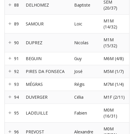
SEM
88
DELHOMEZ
Baptiste
(20/37)
M1M
89
SAMOUR
Loic
(14/32)
M1M
90
DUPREZ
Nicolas
(15/32)
91
BEGUIN
Guy
M6M (4/8)
92
PIRES DA FONSECA
José
M5M (1/7)
93
MÉGRAS
Régis
M7M (1/4)
94
DUVERGER
Célia
M1F (2/11)
M0M
95
LADEUILLE
Fabien
(16/31)
M0M
96
PREVOST
Alexandre