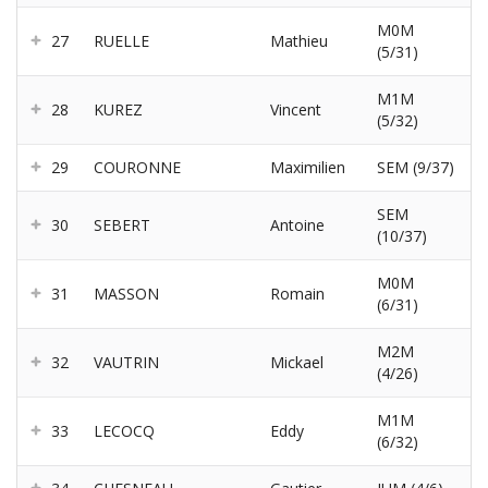
M0M
27
RUELLE
Mathieu
(5/31)
M1M
28
KUREZ
Vincent
(5/32)
29
COURONNE
Maximilien
SEM (9/37)
SEM
30
SEBERT
Antoine
(10/37)
M0M
31
MASSON
Romain
(6/31)
M2M
32
VAUTRIN
Mickael
(4/26)
M1M
33
LECOCQ
Eddy
(6/32)