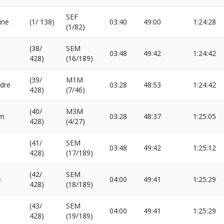
SEF
ine
(1/ 138)
03:40
49:00
1:24:28
(1/82)
(38/
SEM
03:48
49:42
1:24:42
428)
(16/189)
(39/
M1M
dre
03:28
48:53
1:24:42
428)
(7/46)
(40/
M3M
im
03:28
48:37
1:25:05
428)
(4/27)
(41/
SEM
03:48
49:42
1:25:12
428)
(17/189)
(42/
SEM
e
04:00
49:41
1:25:29
428)
(18/189)
(43/
SEM
04:00
49:41
1:25:29
428)
(19/189)