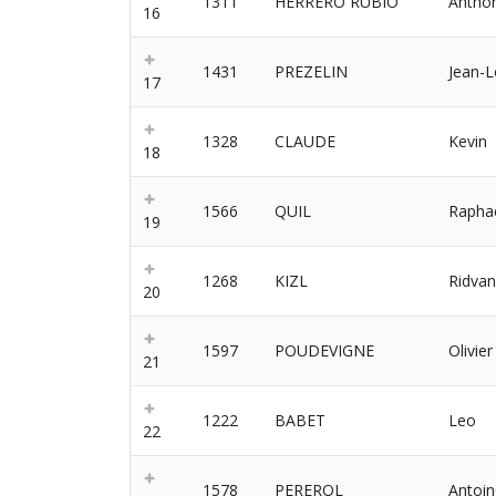
1311
HERRERO RUBIO
Antho
16
1431
PREZELIN
Jean-
17
1328
CLAUDE
Kevin
18
1566
QUIL
Rapha
19
1268
KIZL
Ridvan
20
1597
POUDEVIGNE
Olivier
21
1222
BABET
Leo
22
1578
PEREROL
Antoin