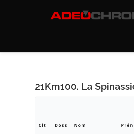
Aller
au
contenu
21Km100. La Spinass
Clt
Doss
Nom
Pré