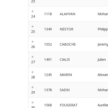
23
1118
ALAHYAN
Moha
24
1349
NESTOR
Philip
25
1552
CABOCHE
Jerem
26
1491
CIALIS
Julien
27
1245
MAIRIN
Alexan
28
1378
SADKI
Moha
29
1568
FOUGERAT
Auréli
30