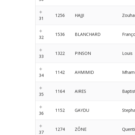
1256
HAJJI
Zouhai
31
1536
BLANCHARD
Franço
32
1322
PINSON
Louis
33
1142
AHMIMID
Mham
34
1164
AIRES
Baptis
35
1152
GAYDU
Steph
36
1274
ZÔNE
Quent
37