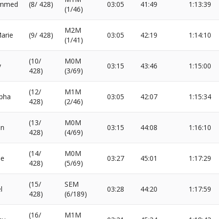
mmed
(8/ 428)
03:05
41:49
1:13:39
(1/46)
M2M
arie
(9/ 428)
03:05
42:19
1:14:10
(1/41)
(10/
M0M
y
03:15
43:46
1:15:00
428)
(3/69)
(12/
M1M
pha
03:05
42:07
1:15:34
428)
(2/46)
(13/
M0M
en
03:15
44:08
1:16:10
428)
(4/69)
(14/
M0M
me
03:27
45:01
1:17:29
428)
(5/69)
(15/
SEM
l
03:28
44:20
1:17:59
428)
(6/189)
(16/
M1M