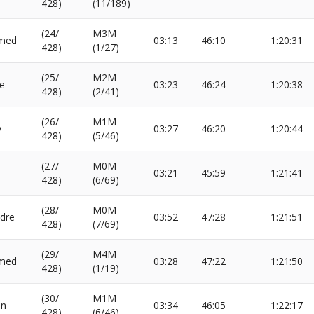
428)
(11/189)
(24/
M3M
med
03:13
46:10
1:20:31
428)
(1/27)
(25/
M2M
pe
03:23
46:24
1:20:38
428)
(2/41)
(26/
M1M
y
03:27
46:20
1:20:44
428)
(5/46)
(27/
M0M
03:21
45:59
1:21:41
428)
(6/69)
(28/
M0M
dre
03:52
47:28
1:21:51
428)
(7/69)
(29/
M4M
med
03:28
47:22
1:21:50
428)
(1/19)
(30/
M1M
en
03:34
46:05
1:22:17
428)
(6/46)