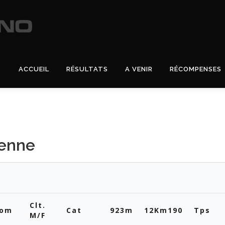
ACCUEIL
RÉSULTATS
A VENIR
RÉCOMPENSES
ienne
Clt.
nom
Cat
923m
12Km190
Tps
M/F