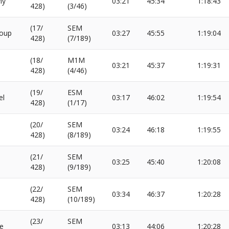
ny
03:21
45:34
1:18:43
428)
(3/46)
(17/
SEM
Loup
03:27
45:55
1:19:04
428)
(7/189)
(18/
M1M
03:21
45:37
1:19:31
428)
(4/46)
(19/
ESM
el
03:17
46:02
1:19:54
428)
(1/17)
(20/
SEM
03:24
46:18
1:19:55
428)
(8/189)
(21/
SEM
03:25
45:40
1:20:08
428)
(9/189)
(22/
SEM
03:34
46:37
1:20:28
428)
(10/189)
(23/
SEM
e
03:13
44:06
1:20:28