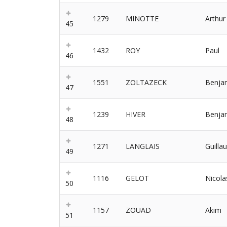
1279
MINOTTE
Arthur
45
1432
ROY
Paul
46
1551
ZOLTAZECK
Benja
47
1239
HIVER
Benja
48
1271
LANGLAIS
Guilla
49
1116
GELOT
Nicola
50
1157
ZOUAD
Akim
51