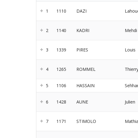
1
1110
DAZI
Lahou
2
1140
KADRI
Mehdi
3
1339
PIRES
Louis
4
1265
ROMMEL
Thierr
5
1106
HASSAIN
Sehha
6
1428
AUNE
Julien
7
1171
STIMOLO
Mathi