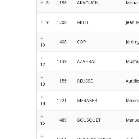
8
1188
AKAOUCH
Moha
9
1308
MITH
Jean-M
1408
COP
Jérém
10
1139
AZAHRAI
Musta
12
1155
REUSSE
Auréli
13
1221
MERAKEB
Maxi
14
1489
BOUSQUET
Manue
15