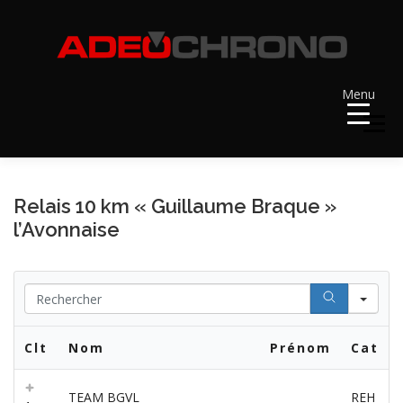
Aller
au
contenu
Menu
Menu
ACCUEIL
RÉSULTATS
A VENIR
Relais 10 km « Guillaume Braque »
l’Avonnaise
RÉCOMPENSES
DOSSARDS
Se
CONTACT ET LIENS UTILES
Clt
Nom
Prénom
Cat
TEAM BGVL
REH