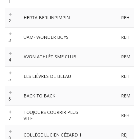
1
HERTA BERLINPIMPIN
REH
2
UAM- WONDER BOYS
REH
3
AVON ATHLÉTISME CLUB
REM
4
LES LIÈVRES DE BLEAU
REH
5
BACK TO BACK
REM
6
TOUJOURS COURRIR PLUS
REH
7
VITE
COLLÈGE LUCIEN CÉZARD 1
REJ
8