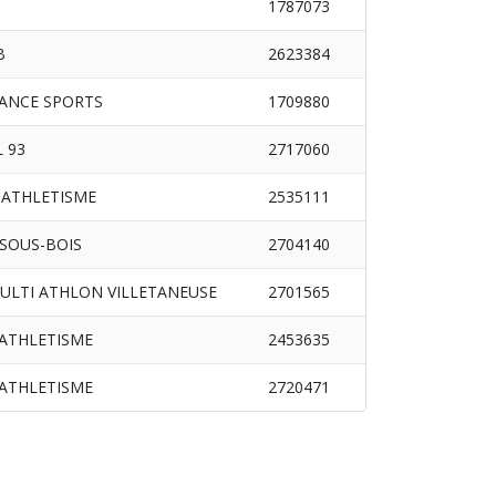
1787073
B
2623384
SANCE SPORTS
1709880
 93
2717060
 ATHLETISME
2535111
-SOUS-BOIS
2704140
MULTI ATHLON VILLETANEUSE
2701565
ATHLETISME
2453635
ATHLETISME
2720471