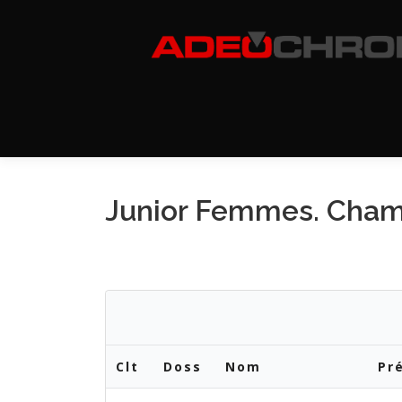
Aller
au
contenu
Junior Femmes. Cham
Clt
Doss
Nom
Pr