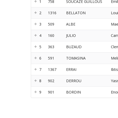
1
758
SOUCAZE GUILLOUS
Emil
2
1316
BELLATON
Lou
3
509
ALBE
Mae
4
160
JULIO
Cami
5
363
BUZAUD
Cle
6
591
TOMASINA
Mel
7
1367
ERRAI
Ibt
8
902
DERROU
Yas
9
901
BORDIN
Eno