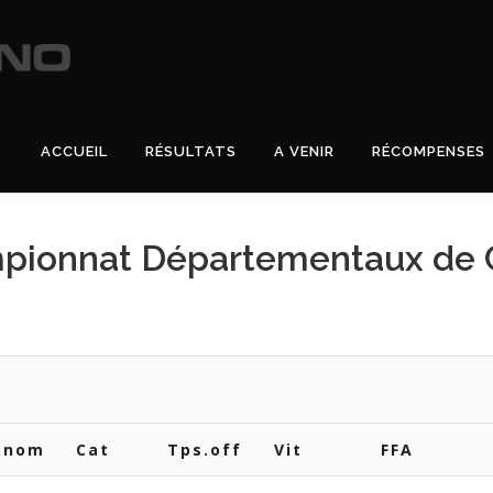
ACCUEIL
RÉSULTATS
A VENIR
RÉCOMPENSES
pionnat Départementaux de C
énom
Cat
Tps.off
Vit
FFA