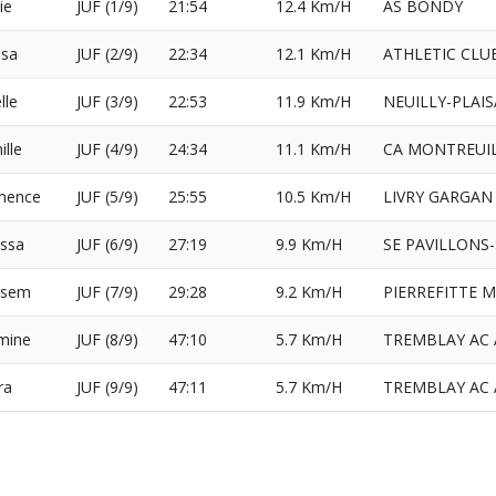
ie
JUF (1/9)
21:54
12.4 Km/H
AS BONDY
isa
JUF (2/9)
22:34
12.1 Km/H
ATHLETIC CLU
lle
JUF (3/9)
22:53
11.9 Km/H
NEUILLY-PLAI
lle
JUF (4/9)
24:34
11.1 Km/H
CA MONTREUIL
mence
JUF (5/9)
25:55
10.5 Km/H
LIVRY GARGAN
issa
JUF (6/9)
27:19
9.9 Km/H
SE PAVILLONS
issem
JUF (7/9)
29:28
9.2 Km/H
PIERREFITTE 
mine
JUF (8/9)
47:10
5.7 Km/H
TREMBLAY AC 
ra
JUF (9/9)
47:11
5.7 Km/H
TREMBLAY AC 