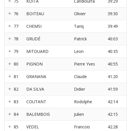
75
KOITA
Candiourra
39:29
76
BOITEAU
Olivier
39:30
77
CHEMSI
Tariq
39:49
78
GRUDÉ
Patrick
40:03
79
MITOUARD
Leon
40:35
80
PIGNON
Pierre Yves
40:55
81
GRANANA
Claude
41:20
82
DA SILVA
Didier
41:59
83
COUTANT
Rodolphe
42:14
84
BALEMBOIS
Julien
42:15
85
VEDEL
Francois
42:28