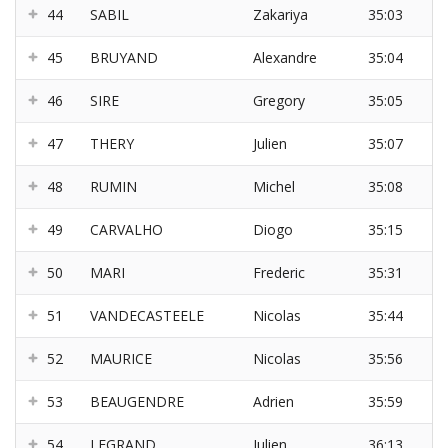
44
SABIL
Zakariya
35:03
45
BRUYAND
Alexandre
35:04
46
SIRE
Gregory
35:05
47
THERY
Julien
35:07
48
RUMIN
Michel
35:08
49
CARVALHO
Diogo
35:15
50
MARI
Frederic
35:31
51
VANDECASTEELE
Nicolas
35:44
52
MAURICE
Nicolas
35:56
53
BEAUGENDRE
Adrien
35:59
54
LEGRAND
Julien
36:13