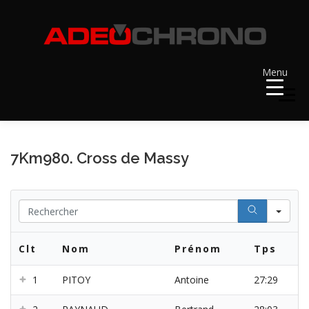
Aller
au
contenu
Menu
Menu
ACCUEIL
RÉSULTATS
A VENIR
7Km980. Cross de Massy
RÉCOMPENSES
DOSSARDS
Se
Clt
Nom
Prénom
Tps
CONTACT ET LIENS UTILES
1
PITOY
Antoine
27:29