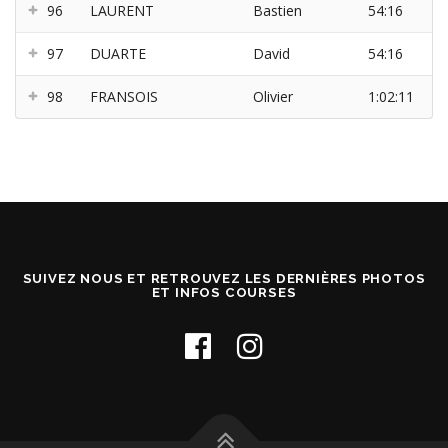
96
LAURENT
Bastien
54:16
97
DUARTE
David
54:16
98
FRANSOIS
Olivier
1:02:11
SUIVEZ NOUS ET RETROUVEZ LES DERNIÈRES PHOTOS
ET INFOS COURSES