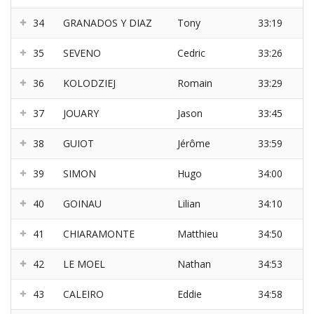
34
GRANADOS Y DIAZ
Tony
33:19
35
SEVENO
Cedric
33:26
36
KOLODZIEJ
Romain
33:29
37
JOUARY
Jason
33:45
38
GUIOT
Jérôme
33:59
39
SIMON
Hugo
34:00
40
GOINAU
Lilian
34:10
41
CHIARAMONTE
Matthieu
34:50
42
LE MOEL
Nathan
34:53
43
CALEIRO
Eddie
34:58