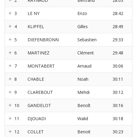
2
RAYNAUD
Bertrand
28:03
3
LE NY
Enzo
28:42
4
KLIPFEL
Gilles
28:49
5
DIEFENBRONN
Sebastien
29:33
6
MARTINEZ
Clément
29:48
7
MONTABERT
Arnaud
30:06
8
CHABLE
Noah
30:11
9
CLAREBOUT
Mehdi
30:12
10
GANDELOT
Benoît
30:16
11
DJOUADI
Walid
30:18
12
COLLET
Benoit
30:23