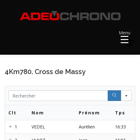
Aller
au
contenu
Menu
Menu
ACCUEIL
RÉSULTATS
A VENIR
4Km780. Cross de Massy
RÉCOMPENSES
DOSSARDS
Se
Clt
Nom
Prénom
Tps
CONTACT ET LIENS UTILES
1
VEDEL
Aurélien
16:33