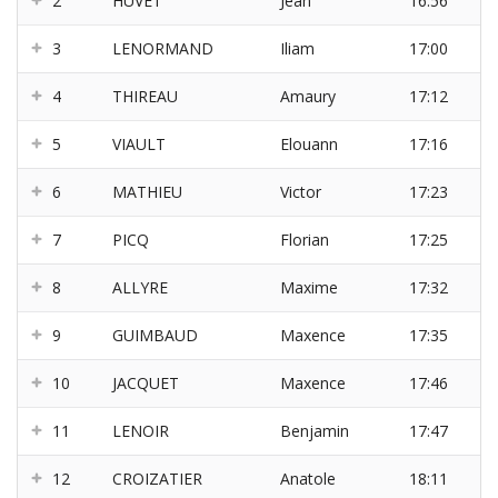
2
HUVET
Jean
16:56
3
LENORMAND
Iliam
17:00
4
THIREAU
Amaury
17:12
5
VIAULT
Elouann
17:16
6
MATHIEU
Victor
17:23
7
PICQ
Florian
17:25
8
ALLYRE
Maxime
17:32
9
GUIMBAUD
Maxence
17:35
10
JACQUET
Maxence
17:46
11
LENOIR
Benjamin
17:47
12
CROIZATIER
Anatole
18:11