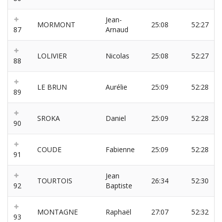
Jean-
MORMONT
25:08
52:27
87
Arnaud
LOLIVIER
Nicolas
25:08
52:27
88
LE BRUN
Aurélie
25:09
52:28
89
SROKA
Daniel
25:09
52:28
90
COUDE
Fabienne
25:09
52:28
91
Jean
TOURTOIS
26:34
52:30
92
Baptiste
MONTAGNE
Raphaël
27:07
52:32
93