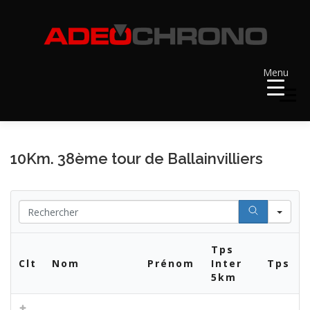
Aller
au
contenu
Menu
Menu
ACCUEIL
RÉSULTATS
A VENIR
10Km. 38ème tour de Ballainvilliers
RÉCOMPENSES
DOSSARDS
Se
Tps
CONTACT ET LIENS UTILES
Clt
Nom
Prénom
Inter
Tps
5km