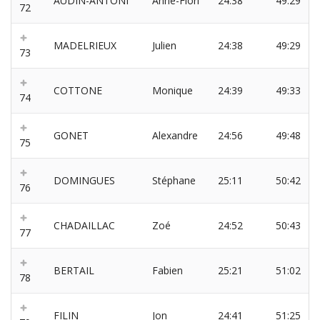
AUDIN-ANTONI
Anne-Flori
24:38
49:29
72
MADELRIEUX
Julien
24:38
49:29
73
COTTONE
Monique
24:39
49:33
74
GONET
Alexandre
24:56
49:48
75
DOMINGUES
Stéphane
25:11
50:42
76
CHADAILLAC
Zoé
24:52
50:43
77
BERTAIL
Fabien
25:21
51:02
78
FILIN
Jon
24:41
51:25