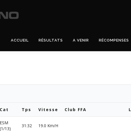
ACCUEIL
RÉSULTATS
A VENIR
RÉCOMPENSES
Cat
Tps
Vitesse
Club FFA
ESM
31:32
19.0 Km/H
(1/13)