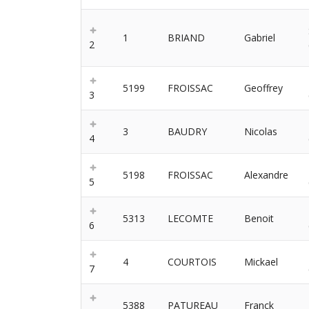
1
BRIAND
Gabriel
2
5199
FROISSAC
Geoffrey
3
3
BAUDRY
Nicolas
4
5198
FROISSAC
Alexandre
5
5313
LECOMTE
Benoit
6
4
COURTOIS
Mickael
7
5388
PATUREAU
Franck