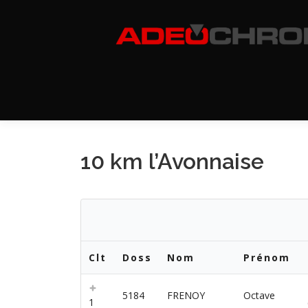
Aller
au
contenu
10 km l’Avonnaise
Clt
Doss
Nom
Prénom
5184
FRENOY
Octave
1