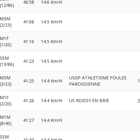
40:58
14.6 Km/H
(12/86)
M3M
41:08
14.5 Km/H
(2/23)
M1F
41:16
14.5 Km/H
(1/20)
SEM
41:23
14.5 Km/H
(13/86)
M3M
USGP ATHLETISME FOULEE
41:25
14.4 Km/H
1
(3/23)
PAROISSIENNE
M1F
41:26
14.4 Km/H
US ROISSY EN BRIE
2
(2/20)
M1M
41:27
14.4 Km/H
(8/40)
SEM
41:30
14.4 Km/H