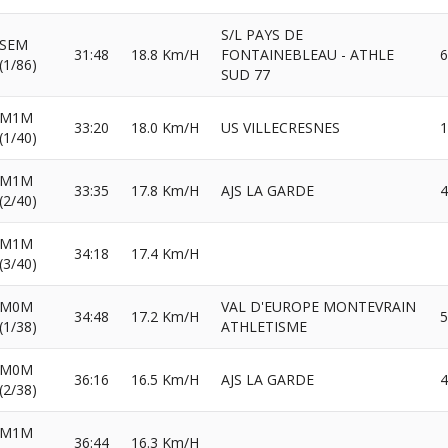
S/L PAYS DE
SEM
31:48
18.8 Km/H
FONTAINEBLEAU - ATHLE
6
(1/86)
SUD 77
M1M
33:20
18.0 Km/H
US VILLECRESNES
1
(1/40)
M1M
33:35
17.8 Km/H
AJS LA GARDE
4
(2/40)
M1M
34:18
17.4 Km/H
(3/40)
M0M
VAL D'EUROPE MONTEVRAIN
34:48
17.2 Km/H
5
(1/38)
ATHLETISME
M0M
36:16
16.5 Km/H
AJS LA GARDE
4
(2/38)
M1M
36:44
16.3 Km/H