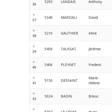
5293
LANDAIS
Anthony
36
5340
MARZIALI
David
37
5210
GAUTHIER
Irène
38
5456
TAUSSAT
Jérémie
39
5406
PLEYNET
Frederic
40
Marie-
5150
DESSAINT
41
Helene
5024
BADIN
Brieuc
42
5307
LE CROM
Hugo