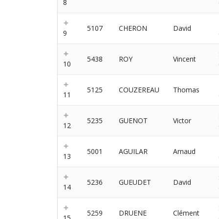
8
5107
CHERON
David
9
5438
ROY
Vincent
10
5125
COUZEREAU
Thomas
11
5235
GUENOT
Victor
12
5001
AGUILAR
Arnaud
13
5236
GUEUDET
David
14
5259
DRUENE
Clément
15