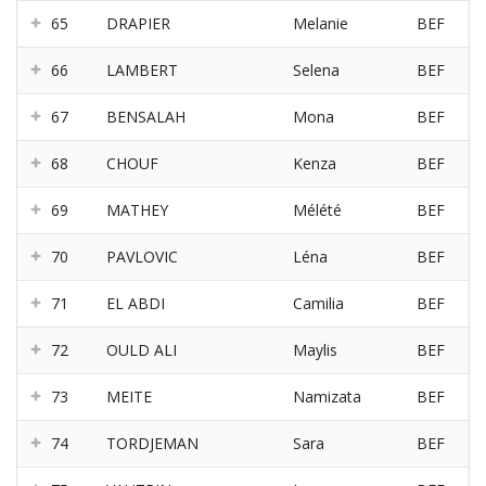
65
DRAPIER
Melanie
BEF
66
LAMBERT
Selena
BEF
67
BENSALAH
Mona
BEF
68
CHOUF
Kenza
BEF
69
MATHEY
Mélété
BEF
70
PAVLOVIC
Léna
BEF
71
EL ABDI
Camilia
BEF
72
OULD ALI
Maylis
BEF
73
MEITE
Namizata
BEF
74
TORDJEMAN
Sara
BEF