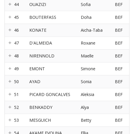
44
OUAZIZI
Sofia
BEF
45
BOUTERFASS
Doha
BEF
46
KONATE
Aicha-Taba
BEF
47
D'ALMEIDA
Roxane
BEF
48
NIRENNOLD
Maelle
BEF
49
EMONT
Simone
BEF
50
AYAD
Sonia
BEF
51
PICARD GONCALVES
Aleksia
BEF
52
BENKADDY
Alya
BEF
53
MESGUICH
Betty
BEF
54
AKAME EVOUNA
Ellia
BEF