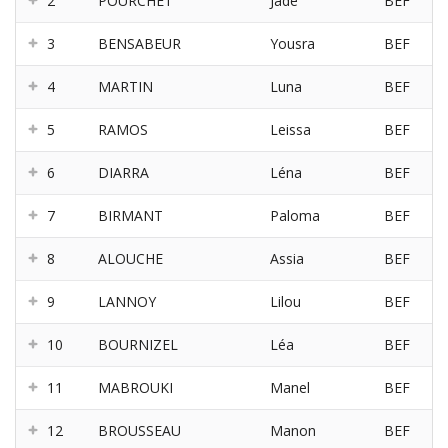
2
POURCHET
Jade
BEF
3
BENSABEUR
Yousra
BEF
4
MARTIN
Luna
BEF
5
RAMOS
Leissa
BEF
6
DIARRA
Léna
BEF
7
BIRMANT
Paloma
BEF
8
ALOUCHE
Assia
BEF
9
LANNOY
Lilou
BEF
10
BOURNIZEL
Léa
BEF
11
MABROUKI
Manel
BEF
12
BROUSSEAU
Manon
BEF