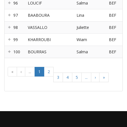
96
LOUCIF
Salma
BEF
97
BAABOURA
Lina
BEF
98
VASSALLO
Juliette
BEF
99
KHARROUBI
Wiam
BEF
100
BOURRAS
Salma
BEF
«
‹
...
1
2
3
4
5
...
›
»