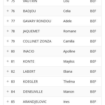
75
VAUTRIN
Lou
BEF
76
BADJOU
Celia
BEF
77
GAVARY RONDOU
Adele
BEF
78
JAQUEMET
Romane
BEF
79
COLLINET ZONZA
Camilla
BEF
80
INACIO
Apolline
BEF
81
KONTE
Mayliss
BEF
82
LABERT
Eliana
BEF
83
KOEGLER
Thelma
BEF
84
DENEUVILLE
Manon
BEF
85
ARANDJELOVIC
Ines
BEF