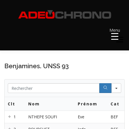
Aller
au
contenu
Menu
Menu
ACCUEIL
RÉSULTATS
A VENIR
Benjamines. UNSS 93
RÉCOMPENSES
DOSSARDS
Se
Clt
Nom
Prénom
Cat
CONTACT ET LIENS UTILES
1
NTHEPE SOUFI
Eve
BEF