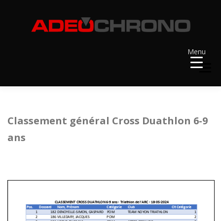
Aller
au
contenu
Menu
Menu
ACCUEIL
RÉSULTATS
A VENIR
Classement général Cross Duathlon 6-9
ans
RÉCOMPENSES
DOSSARDS
CONTACT ET LIENS UTILES