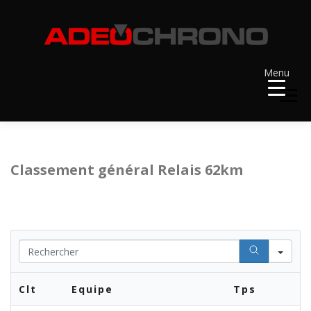
Aller
au
contenu
Menu
Menu
ACCUEIL
RÉSULTATS
A VENIR
Classement général Relais 62km
RÉCOMPENSES
DOSSARDS
Se
CONTACT ET LIENS UTILES
Clt
Equipe
Tps