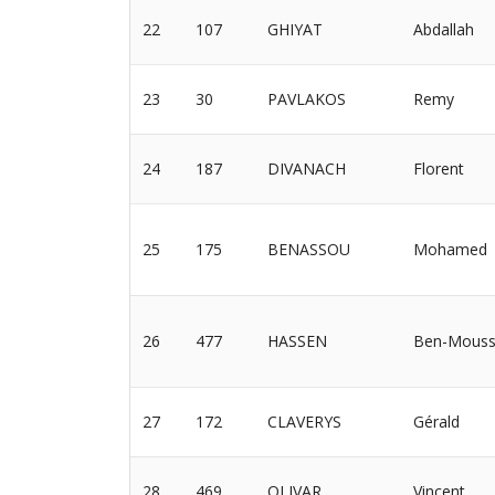
22
107
GHIYAT
Abdallah
23
30
PAVLAKOS
Remy
24
187
DIVANACH
Florent
25
175
BENASSOU
Mohamed
26
477
HASSEN
Ben-Mous
27
172
CLAVERYS
Gérald
28
469
OLIVAR
Vincent