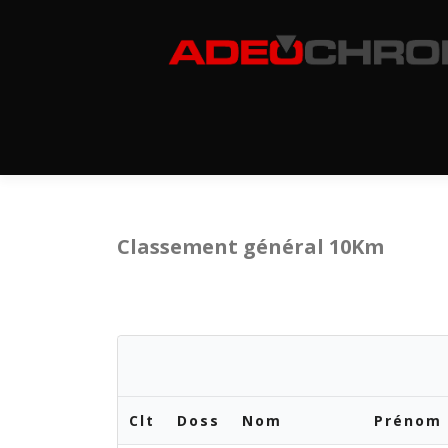
Aller
au
contenu
Classement général 10Km
Clt
Doss
Nom
Prénom