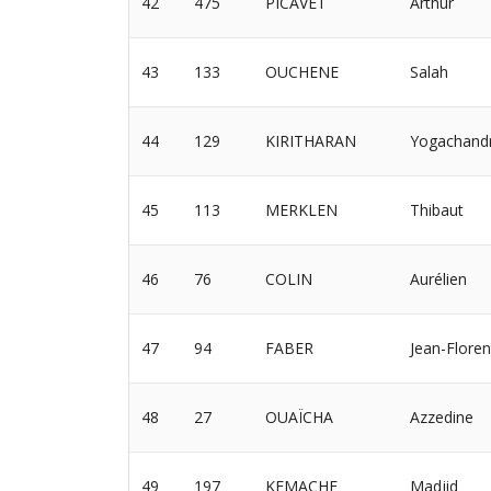
42
475
PICAVET
Arthur
43
133
OUCHENE
Salah
44
129
KIRITHARAN
Yogachand
45
113
MERKLEN
Thibaut
46
76
COLIN
Aurélien
47
94
FABER
Jean-Floren
48
27
OUAÏCHA
Azzedine
49
197
KEMACHE
Madjid