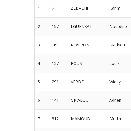
1
7
ZEBACHI
Karim
2
157
LGUENSAT
Nourdine
3
169
REVERON
Mathieu
4
137
ROUS
Louis
5
291
VERDOL
Widdy
6
141
GRIALOU
Adrien
7
312
MAMOUD
Merlin