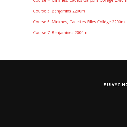
Course 4. Minimes, Cadets Garçons Collège 2780
Course 5. Benjamins 2200m
Course 6. Minimes, Cadettes Filles Collège 2200m
Course 7. Benjamines 2000m
SUIVEZ N