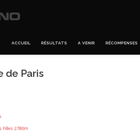
ACCUEIL
RÉSULTATS
A VENIR
RÉCOMPENSES
 de Paris
m
s Filles 2780m