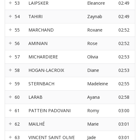
53
LAIPSKER
Eleanore
02:49
54
TAHIRI
Zaynab
02:49
55
MARCHAND
Roxane
02:52
56
AMINIAN
Rose
02:52
57
MICHARDIERE
Olivia
02:53
58
HOGAN-LACROIX
Diane
02:53
59
STERNBACH
Madeleine
02:55
60
LARAB
Ayana
02:58
61
PATTEIN PADOVANI
Romy
03:00
62
MAILHÉ
Marie
03:01
63
VINCENT SAINT OLIVE
Jade
03:01