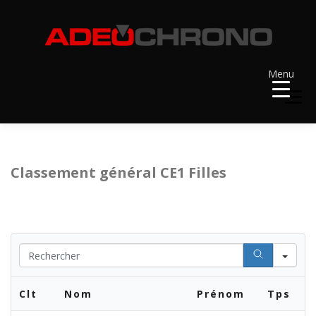
Aller
au
contenu
Menu
Menu
ACCUEIL
RÉSULTATS
A VENIR
Classement général CE1 Filles
RÉCOMPENSES
DOSSARDS
Se
CONTACT ET LIENS UTILES
Clt
Nom
Prénom
Tps