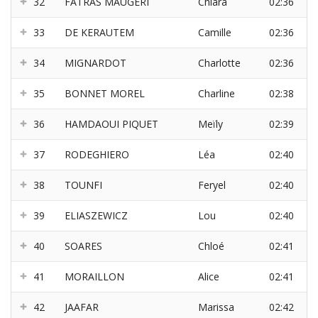
32
FATRAS MAUGERI
Chiara
02:36
33
DE KERAUTEM
Camille
02:36
34
MIGNARDOT
Charlotte
02:36
35
BONNET MOREL
Charline
02:38
36
HAMDAOUI PIQUET
Meïly
02:39
37
RODEGHIERO
Léa
02:40
38
TOUNFI
Feryel
02:40
39
ELIASZEWICZ
Lou
02:40
40
SOARES
Chloé
02:41
41
MORAILLON
Alice
02:41
42
JAAFAR
Marissa
02:42