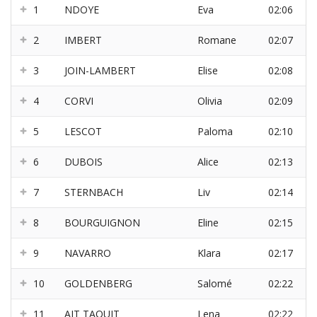
1
NDOYE
Eva
02:06
2
IMBERT
Romane
02:07
3
JOIN-LAMBERT
Elise
02:08
4
CORVI
Olivia
02:09
5
LESCOT
Paloma
02:10
6
DUBOIS
Alice
02:13
7
STERNBACH
Liv
02:14
8
BOURGUIGNON
Eline
02:15
9
NAVARRO
Klara
02:17
10
GOLDENBERG
Salomé
02:22
11
AIT TAOUIT
Lena
02:22