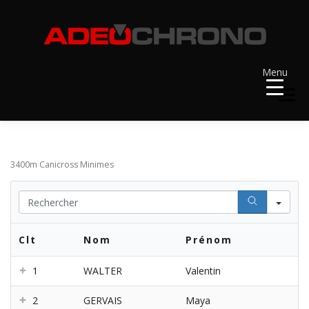
Aller
au
contenu
Menu
Menu
ACCUEIL
RÉSULTATS
A VENIR
3400m Canicross Minimes
Se
RÉCOMPENSES
DOSSARDS
Clt
Nom
Prénom
CONTACT ET LIENS UTILES
1
WALTER
Valentin
2
GERVAIS
Maya