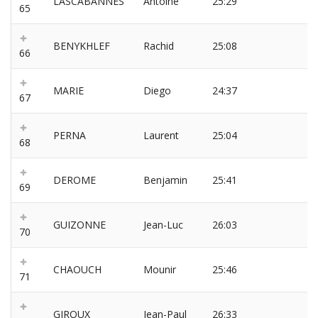
LASCABANNES
Antoine
25:29
65
BENYKHLEF
Rachid
25:08
66
MARIE
Diego
24:37
67
PERNA
Laurent
25:04
68
DEROME
Benjamin
25:41
69
GUIZONNE
Jean-Luc
26:03
70
CHAOUCH
Mounir
25:46
71
GIROUX
Jean-Paul
26:33