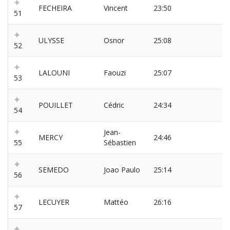
FECHEIRA
Vincent
23:50
51
ULYSSE
Osnor
25:08
52
LALOUNI
Faouzi
25:07
53
POUILLET
Cédric
24:34
54
Jean-
MERCY
24:46
55
Sébastien
SEMEDO
Joao Paulo
25:14
56
LECUYER
Mattéo
26:16
57