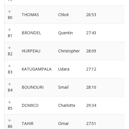
THOMAS
Chloé
26:53
80
BRONDEL
Quentin
27:43
81
HURPEAU
Christopher
28:09
82
KATUGAMPALA
Udara
27:12
83
BOUNOURI
Smaïl
28:10
84
DOMICO
Charlotte
29:34
85
TAHIR
Omar
27:51
86