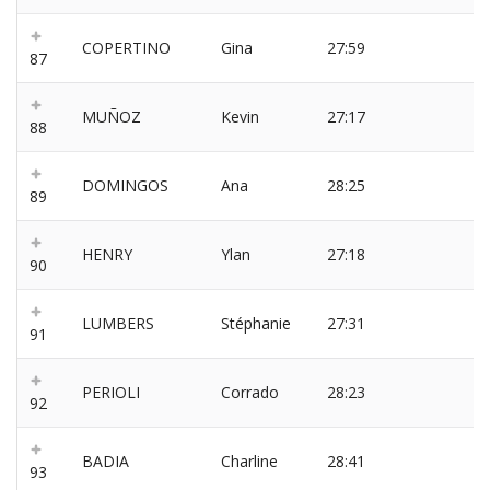
COPERTINO
Gina
27:59
87
MUÑOZ
Kevin
27:17
88
DOMINGOS
Ana
28:25
89
HENRY
Ylan
27:18
90
LUMBERS
Stéphanie
27:31
91
PERIOLI
Corrado
28:23
92
BADIA
Charline
28:41
93