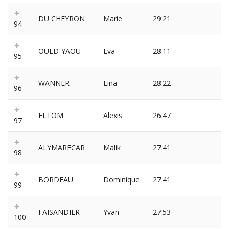
DU CHEYRON
Marie
29:21
94
OULD-YAOU
Eva
28:11
95
WANNER
Lina
28:22
96
ELTOM
Alexis
26:47
97
ALYMARECAR
Malik
27:41
98
BORDEAU
Dominique
27:41
99
FAISANDIER
Yvan
27:53
100