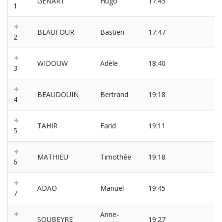
GENART
Hugo
17:45
1
BEAUFOUR
Bastien
17:47
2
WIDOUW
Adèle
18:40
3
BEAUDOUIN
Bertrand
19:18
4
TAHIR
Farid
19:11
5
MATHIEU
Timothée
19:18
6
ADAO
Manuel
19:45
7
Anne-
SOUBEYRE
19:27