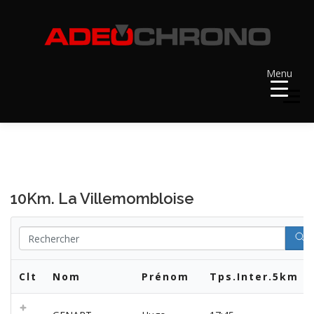
Aller
au
contenu
Menu
Menu
ACCUEIL
RÉSULTATS
A VENIR
10Km. La Villemombloise
RÉCOMPENSES
DOSSARDS
CONTACT ET LIENS UTILES
Clt
Nom
Prénom
Tps.Inter.5km