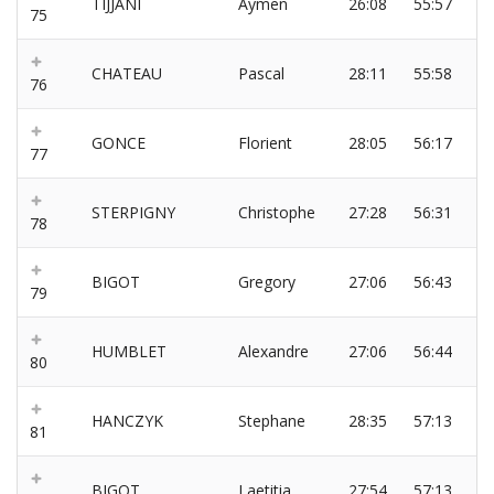
TIJJANI
Aymen
26:08
55:57
75
CHATEAU
Pascal
28:11
55:58
76
GONCE
Florient
28:05
56:17
77
STERPIGNY
Christophe
27:28
56:31
78
BIGOT
Gregory
27:06
56:43
79
HUMBLET
Alexandre
27:06
56:44
80
HANCZYK
Stephane
28:35
57:13
81
BIGOT
Laetitia
27:54
57:13