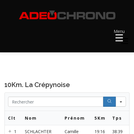
Aller
au
contenu
Menu
Menu
ACCUEIL
RÉSULTATS
A VENIR
10Km. La Crépynoise
RÉCOMPENSES
DOSSARDS
Se
CONTACT ET LIENS UTILES
Clt
Nom
Prénom
5Km
Tps
1
SCHLACHTER
Camille
19:16
38:39