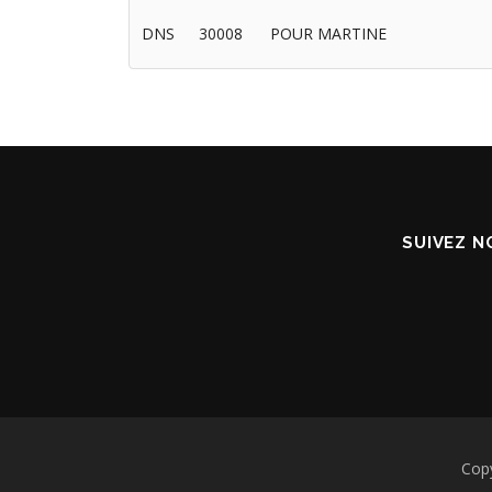
DNS
30008
POUR MARTINE
SUIVEZ N
Cop