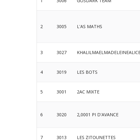
1
3006
GOSDARK TEAM
2
3005
L'AS MATHS
3
3027
KHALILMAELMADELEINEALIC
4
3019
LES BOTS
5
3001
2AC MIXTE
6
3020
2,0001 PI D'AVANCE
7
3013
LES ZITOUNETTES