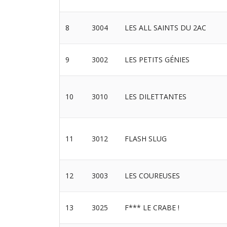
8
3004
LES ALL SAINTS DU 2AC
9
3002
LES PETITS GÉNIES
10
3010
LES DILETTANTES
11
3012
FLASH SLUG
12
3003
LES COUREUSES
13
3025
F*** LE CRABE !