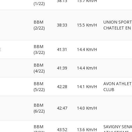
38:13
15.7 Km/H
(1/22)
BBM
UNION SPORT
38:33
15.5 Km/H
(2/22)
CHATELET EN 
BBM
E
41:31
14.4 Km/H
(3/22)
BBM
41:39
14.4 Km/H
(4/22)
BBM
AVON ATHLET
42:28
14.1 Km/H
(5/22)
CLUB
BBM
42:47
14.0 Km/H
(6/22)
BBM
SAVIGNY SEN
43:52
13.6 Km/H