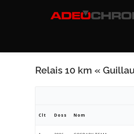
Aller
au
contenu
Relais 10 km « Guilla
Clt
Doss
Nom