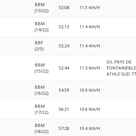
BBM
52:08
11.5 Km/H
(13/22)
BBM
52:13
11.4 Km/H
(14/22)
BBF
52:24
11.4 Km/H
(2/5)
S/L PAYS DE
BBM
52:44
11.3 Km/H
FONTAINEBLE
(15/22)
ATHLE SUD 77
BBM
54:59
10.9 Km/H
(16/22)
BBM
56:21
10.6 Km/H
(17/22)
BBM
57:28
10.4 Km/H
(18/22)