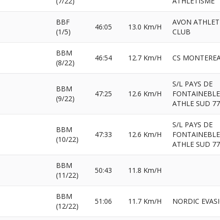
(7/22)
ATHLETISME
BBF
AVON ATHLET
46:05
13.0 Km/H
(1/5)
CLUB
BBM
46:54
12.7 Km/H
CS MONTERE
(8/22)
S/L PAYS DE
BBM
47:25
12.6 Km/H
FONTAINEBLE
(9/22)
ATHLE SUD 77
S/L PAYS DE
BBM
47:33
12.6 Km/H
FONTAINEBLE
(10/22)
ATHLE SUD 77
BBM
50:43
11.8 Km/H
(11/22)
BBM
51:06
11.7 Km/H
NORDIC EVAS
(12/22)