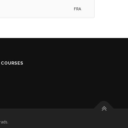
FRA
S COURSES
ads.