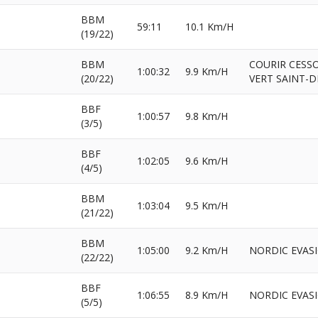
BBM
59:11
10.1 Km/H
(19/22)
BBM
COURIR CESSO
1:00:32
9.9 Km/H
(20/22)
VERT SAINT-D
BBF
1:00:57
9.8 Km/H
(3/5)
BBF
1:02:05
9.6 Km/H
(4/5)
BBM
1:03:04
9.5 Km/H
(21/22)
BBM
1:05:00
9.2 Km/H
NORDIC EVAS
(22/22)
BBF
1:06:55
8.9 Km/H
NORDIC EVAS
(5/5)