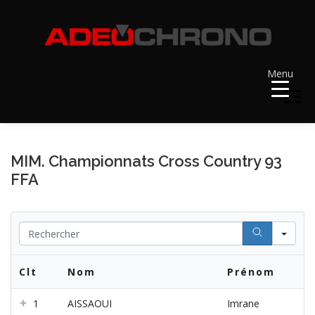
Aller
au
contenu
Menu
Menu
ACCUEIL
RÉSULTATS
A VENIR
MIM. Championnats Cross Country 93
FFA
RÉCOMPENSES
DOSSARDS
Se
CONTACT ET LIENS UTILES
Clt
Nom
Prénom
1
AISSAOUI
Imrane