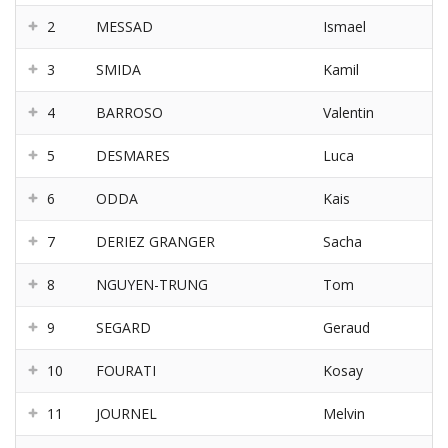
2
MESSAD
Ismael
3
SMIDA
Kamil
4
BARROSO
Valentin
5
DESMARES
Luca
6
ODDA
Kais
7
DERIEZ GRANGER
Sacha
8
NGUYEN-TRUNG
Tom
9
SEGARD
Geraud
10
FOURATI
Kosay
11
JOURNEL
Melvin