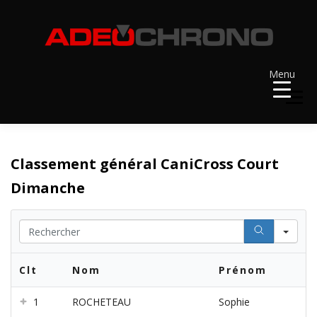
Aller
au
contenu
Menu
Menu
ACCUEIL
RÉSULTATS
A VENIR
Classement général CaniCross Court
Dimanche
RÉCOMPENSES
DOSSARDS
Se
CONTACT ET LIENS UTILES
Clt
Nom
Prénom
1
ROCHETEAU
Sophie