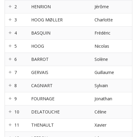
2
HENRION
Jérôme
3
HOOG MØLLER
Charlotte
4
BASQUIN
Frédéric
5
HOOG
Nicolas
6
BARROT
Solène
7
GERVAIS
Guillaume
8
CAGNIART
Sylvain
9
FOURNAGE
Jonathan
10
DELATOUCHE
Céline
11
THENAULT
Xavier