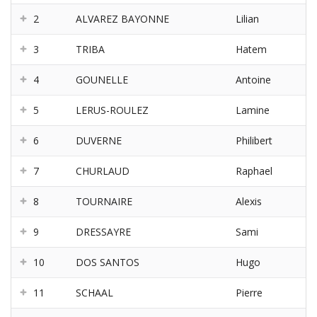
2
ALVAREZ BAYONNE
Lilian
3
TRIBA
Hatem
4
GOUNELLE
Antoine
5
LERUS-ROULEZ
Lamine
6
DUVERNE
Philibert
7
CHURLAUD
Raphael
8
TOURNAIRE
Alexis
9
DRESSAYRE
Sami
10
DOS SANTOS
Hugo
11
SCHAAL
Pierre