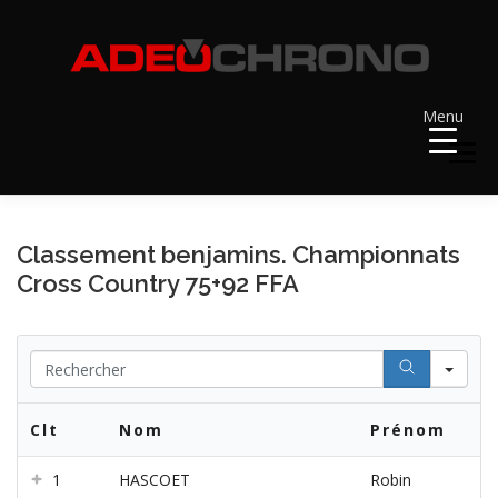
Aller
au
contenu
Menu
Menu
ACCUEIL
RÉSULTATS
A VENIR
Classement benjamins. Championnats
Cross Country 75+92 FFA
RÉCOMPENSES
DOSSARDS
Se
CONTACT ET LIENS UTILES
Clt
Nom
Prénom
1
HASCOET
Robin