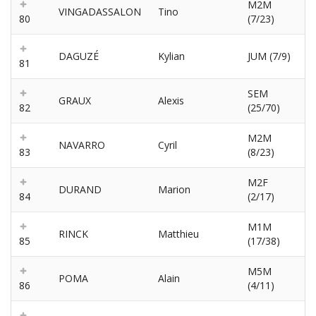
M2M
VINGADASSALON
Tino
80
(7/23)
DAGUZÉ
Kylian
JUM (7/9)
81
SEM
GRAUX
Alexis
82
(25/70)
M2M
NAVARRO
Cyril
83
(8/23)
M2F
DURAND
Marion
84
(2/17)
M1M
RINCK
Matthieu
85
(17/38)
M5M
POMA
Alain
86
(4/11)