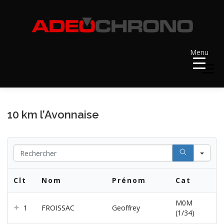
Aller
au
contenu
Menu
Menu
ACCUEIL
RÉSULTATS
A VENIR
10 km l’Avonnaise
RÉCOMPENSES
DOSSARDS
Se
Clt
Nom
Prénom
Cat
CONTACT ET LIENS UTILES
M0M
1
FROISSAC
Geoffrey
(1/34)