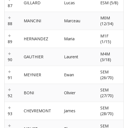
GILLARD
Lucas
ESM (5/8)
87
M0M
MANCINI
Marceau
88
(12/34)
M1F
HERNANDEZ
Maria
89
(1/15)
M4M
GAUTHIER
Laurent
90
(3/18)
SEM
MEYNIER
Ewan
91
(26/70)
SEM
BONI
Olivier
92
(27/70)
SEM
CHEVREMONT
James
93
(28/70)
SEM