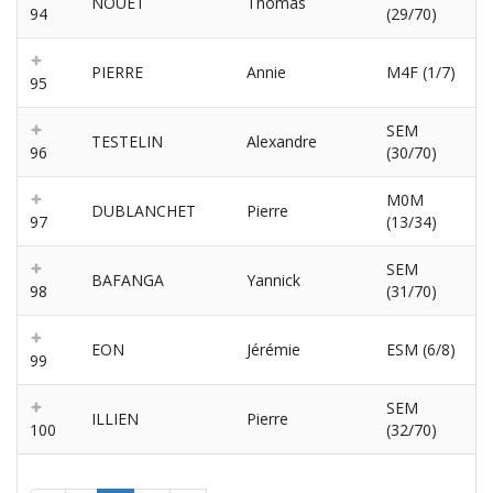
NOUET
Thomas
94
(29/70)
PIERRE
Annie
M4F (1/7)
95
SEM
TESTELIN
Alexandre
96
(30/70)
M0M
DUBLANCHET
Pierre
97
(13/34)
SEM
BAFANGA
Yannick
98
(31/70)
EON
Jérémie
ESM (6/8)
99
SEM
ILLIEN
Pierre
100
(32/70)