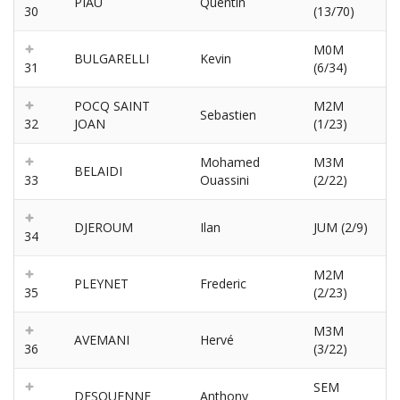
PIAU
Quentin
30
(13/70)
M0M
BULGARELLI
Kevin
31
(6/34)
POCQ SAINT
M2M
Sebastien
32
JOAN
(1/23)
Mohamed
M3M
BELAIDI
33
Ouassini
(2/22)
DJEROUM
Ilan
JUM (2/9)
34
M2M
PLEYNET
Frederic
35
(2/23)
M3M
AVEMANI
Hervé
36
(3/22)
SEM
DESQUENNE
Anthony