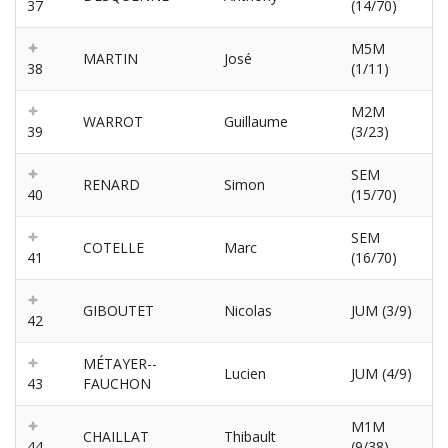
37
(14/70)
M5M
MARTIN
José
38
(1/11)
M2M
WARROT
Guillaume
39
(3/23)
SEM
RENARD
Simon
40
(15/70)
SEM
COTELLE
Marc
41
(16/70)
GIBOUTET
Nicolas
JUM (3/9)
42
MÉTAYER--
Lucien
JUM (4/9)
43
FAUCHON
M1M
CHAILLAT
Thibault
44
(9/38)