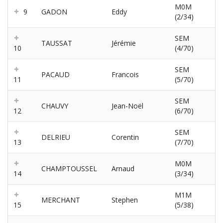
M0M
9
GADON
Eddy
(2/34)
SEM
TAUSSAT
Jérémie
10
(4/70)
SEM
PACAUD
Francois
11
(5/70)
SEM
CHAUVY
Jean-Noël
12
(6/70)
SEM
DELRIEU
Corentin
13
(7/70)
M0M
CHAMPTOUSSEL
Arnaud
14
(3/34)
M1M
MERCHANT
Stephen
15
(5/38)