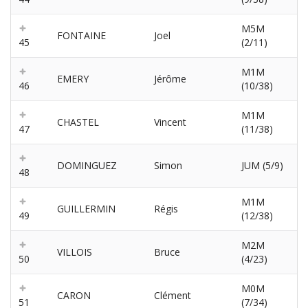
M5M
FONTAINE
Joel
45
(2/11)
M1M
EMERY
Jérôme
46
(10/38)
M1M
CHASTEL
Vincent
47
(11/38)
DOMINGUEZ
Simon
JUM (5/9)
48
M1M
GUILLERMIN
Régis
49
(12/38)
M2M
VILLOIS
Bruce
50
(4/23)
M0M
CARON
Clément
51
(7/34)