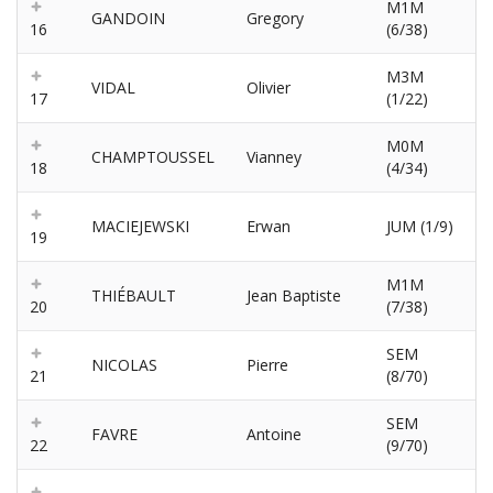
M1M
GANDOIN
Gregory
16
(6/38)
M3M
VIDAL
Olivier
17
(1/22)
M0M
CHAMPTOUSSEL
Vianney
18
(4/34)
MACIEJEWSKI
Erwan
JUM (1/9)
19
M1M
THIÉBAULT
Jean Baptiste
20
(7/38)
SEM
NICOLAS
Pierre
21
(8/70)
SEM
FAVRE
Antoine
22
(9/70)