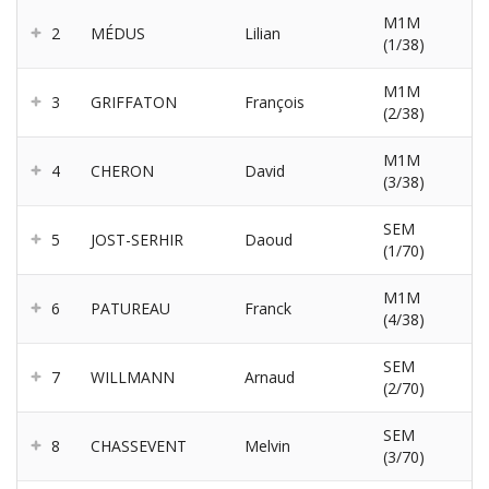
M1M
2
MÉDUS
Lilian
(1/38)
M1M
3
GRIFFATON
François
(2/38)
M1M
4
CHERON
David
(3/38)
SEM
5
JOST-SERHIR
Daoud
(1/70)
M1M
6
PATUREAU
Franck
(4/38)
SEM
7
WILLMANN
Arnaud
(2/70)
SEM
8
CHASSEVENT
Melvin
(3/70)