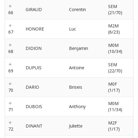
SEM
GIRAUD
Corentin
66
(21/70)
M2M
HONORE
Luc
67
(6/23)
M0M
DIDION
Benjamin
68
(10/34)
SEM
DUPUIS
Antoine
69
(22/70)
M0F
DARIO
Briseis
70
(1/17)
M0M
DUBOIS
Anthony
71
(11/34)
M2F
DINANT
Juliette
72
(1/17)