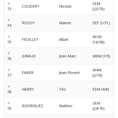
SEM
COUDERT
Nicolas
73
(23/70)
ROZOY
Manon
SEF (1/31)
74
M1M
FEUILLET
Alban
75
(16/38)
GIRAUD
Jean-Marc
M6M (1/5)
76
M4M
FABER
Jean-Florent
77
(2/18)
HARRY
Téo
ESM (4/8)
78
SEM
RODRIGUEZ
Matheo
79
(24/70)