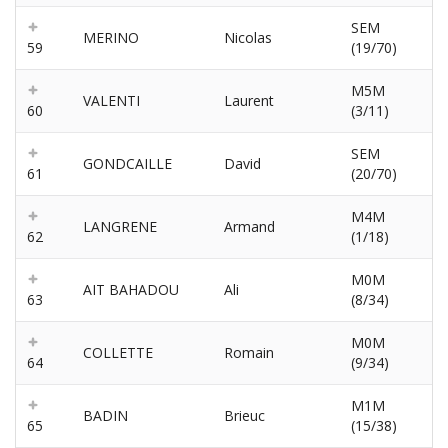
SEM
MERINO
Nicolas
59
(19/70)
M5M
VALENTI
Laurent
60
(3/11)
SEM
GONDCAILLE
David
61
(20/70)
M4M
LANGRENE
Armand
62
(1/18)
M0M
AIT BAHADOU
Ali
63
(8/34)
M0M
COLLETTE
Romain
64
(9/34)
M1M
BADIN
Brieuc
65
(15/38)