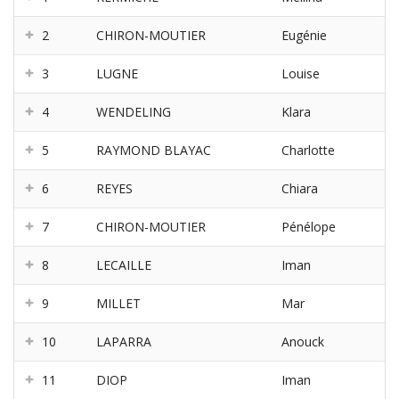
2
CHIRON-MOUTIER
Eugénie
3
LUGNE
Louise
4
WENDELING
Klara
5
RAYMOND BLAYAC
Charlotte
6
REYES
Chiara
7
CHIRON-MOUTIER
Pénélope
8
LECAILLE
Iman
9
MILLET
Mar
10
LAPARRA
Anouck
11
DIOP
Iman