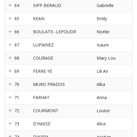
64
SIPP-BERAUD
Gabrielle
65
KEAN
Emily
66
BOULATE--LEPOUDR
Noëlie
67
LUPIANEZ
Isaure
68
COURAGE
Mary Lou
69
FERRE-YE
Lili An
70
MURO PRADOS
Alba
71
FARHAT
Anna
72
COURMONT
Louise
73
D'HAESE
Alice
74
DIARRA
Assitan