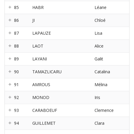
85
HABR
Léane
86
JI
Chloé
87
LAPAUZE
Lisa
88
LAOT
Alice
89
LAYANI
Galit
90
TAMAZLICARU
Catalina
91
AMROUS
Mélina
92
MONOD
Iris
93
CARABOEUF
Clemence
94
GUILLEMET
Clara