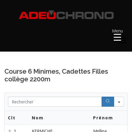
Aller
au
contenu
Menu
Menu
ACCUEIL
RÉSULTATS
A VENIR
Course 6 Minimes, Cadettes Filles
collège 2200m
RÉCOMPENSES
DOSSARDS
Se
CONTACT ET LIENS UTILES
Clt
Nom
Prénom
1
KERMICHE
Mellina