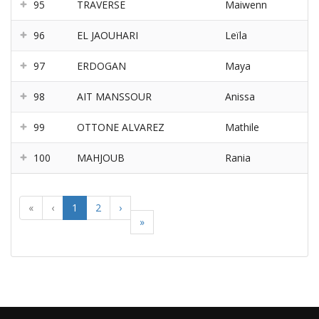
95
TRAVERSE
Maiwenn
96
EL JAOUHARI
Leïla
97
ERDOGAN
Maya
98
AIT MANSSOUR
Anissa
99
OTTONE ALVAREZ
Mathile
100
MAHJOUB
Rania
«
‹
1
2
›
»