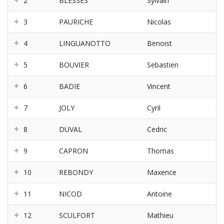
2
BLESSES
Sylvain
3
PAURICHE
Nicolas
4
LINGUANOTTO
Benoist
5
BOUVIER
Sebastien
6
BADIE
Vincent
7
JOLY
Cyril
8
DUVAL
Cedric
9
CAPRON
Thomas
10
REBONDY
Maxence
11
NICOD
Antoine
12
SCULFORT
Mathieu