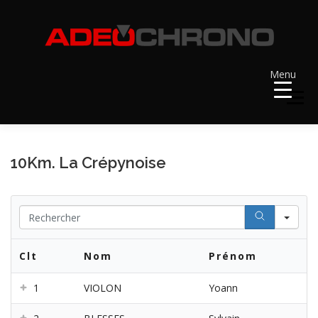
Aller
au
contenu
Menu
Menu
ACCUEIL
RÉSULTATS
A VENIR
10Km. La Crépynoise
RÉCOMPENSES
DOSSARDS
Se
Clt
Nom
Prénom
CONTACT ET LIENS UTILES
1
VIOLON
Yoann